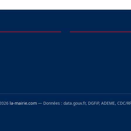
 2026
la-mairie.com
— Données : data.gouv.fr, DGFiP, ADEME, CDC/RP