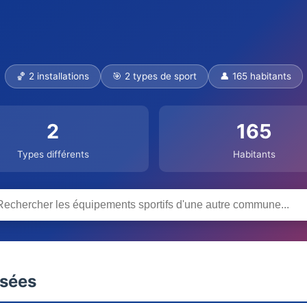
🏀 2 installations
🎯 2 types de sport
👤 165 habitants
2
165
Types différents
Habitants
nsées