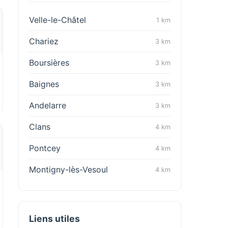
Velle-le-Châtel
1 km
Chariez
3 km
Boursières
3 km
Baignes
3 km
Andelarre
3 km
Clans
4 km
Pontcey
4 km
Montigny-lès-Vesoul
4 km
Liens utiles