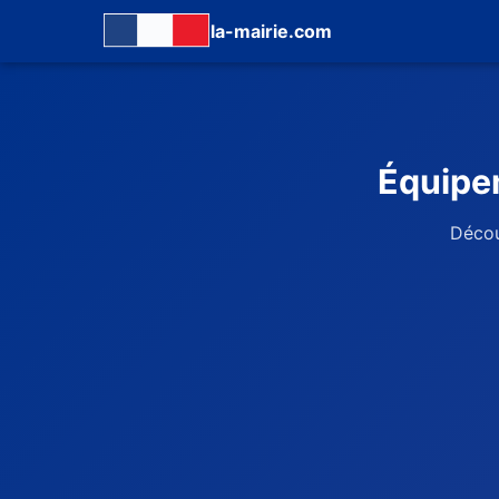
la-mairie.com
Équipem
Décou