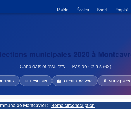
Mairie
Écoles
Sport
Emploi
lections municipales 2020 à Montcavr
Candidats et résultats — Pas-de-Calais (62)
andidats
📊 Résultats
🏫 Bureaux de vote
🏛 Municipales
 commune de Montcavrel :
| 4ème circonscription