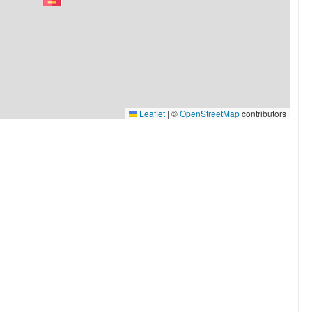
Leaflet
|
©
OpenStreetMap
contributors