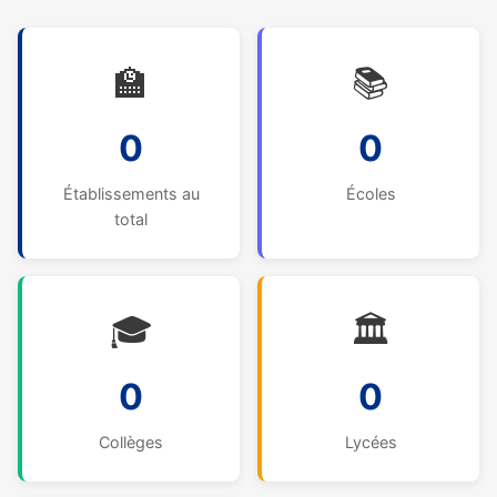
🏫
📚
0
0
Établissements au
Écoles
total
🎓
🏛️
0
0
Collèges
Lycées