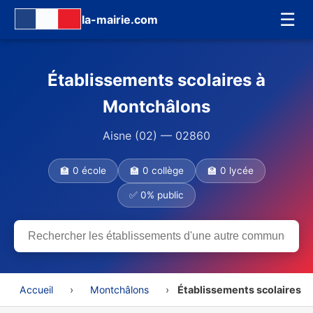
☰
la-mairie.com
Établissements scolaires à
Montchâlons
Aisne (02) — 02860
🏫 0 école
🏫 0 collège
🏫 0 lycée
✅ 0% public
Accueil
›
Montchâlons
›
Établissements scolaires