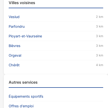
Villes voisines
Veslud
2 km
Parfondru
3 km
Ployart-et-Vaurseine
3 km
Bièvres
3 km
Orgeval
3 km
Chérêt
4 km
Autres services
Équipements sportifs
Offres d'emploi