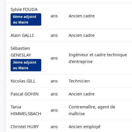
Sylvie FOUDA
ans
Ancien cadre
6ème adjoint
au Maire
Alain GALLI
ans
Ancien cadre
Sébastien
Ingénieur et cadre technique
GENESLAY
ans
d'entreprise
3ème adjoint
au Maire
Nicolas GILL
ans
Technicien
Pascal GOHIN
ans
Ancien cadre
Tania
Contremaître, agent de
ans
HIMMELSBACH
maîtrise
Christel HUBY
ans
Ancien employé