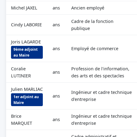
Michel JAXEL
ans
Ancien employé
Cadre de la fonction
Cindy LABORIE
ans
publique
Joris LAGARDE
ans
Employé de commerce
9ème adjoint
au Maire
Coralie
Profession de l'information,
ans
LUTINIER
des arts et des spectacles
Julien MARLIAC
Ingénieur et cadre technique
ans
1er adjoint au
d'entreprise
Maire
Brice
Ingénieur et cadre technique
ans
MARQUET
d'entreprise
Cadre administratif et