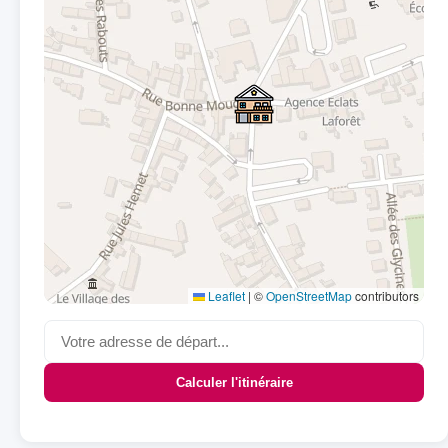
Leaflet
|
©
OpenStreetMap
contributors
Calculer l'itinéraire