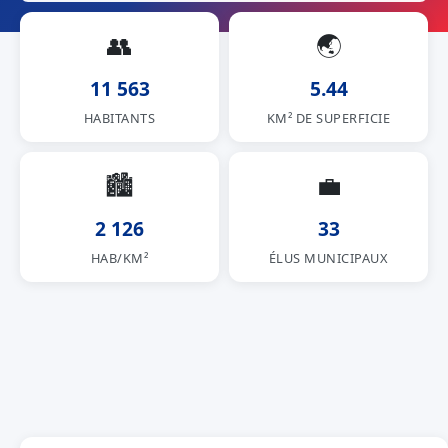
👥
🌏
11 563
5.44
HABITANTS
KM² DE SUPERFICIE
🏙
💼
2 126
33
HAB/KM²
ÉLUS MUNICIPAUX