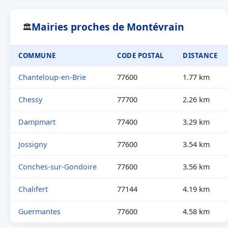
Mairies proches de Montévrain
🏛
COMMUNE
CODE POSTAL
DISTANCE
Chanteloup-en-Brie
77600
1.77 km
Chessy
77700
2.26 km
Dampmart
77400
3.29 km
Jossigny
77600
3.54 km
Conches-sur-Gondoire
77600
3.56 km
Chalifert
77144
4.19 km
Guermantes
77600
4.58 km