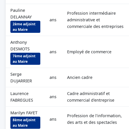
Pauline
Profession intermédiaire
DELANNAY
ans
administrative et
2ème adjoint
commerciale des entreprises
au Maire
Anthony
DESMOTS
ans
Employé de commerce
7ème adjoint
au Maire
Serge
ans
Ancien cadre
DUJARRIER
Laurence
Cadre administratif et
ans
FABREGUES
commercial d'entreprise
Marilyn FAYET
Profession de l'information,
ans
8ème adjoint
des arts et des spectacles
au Maire