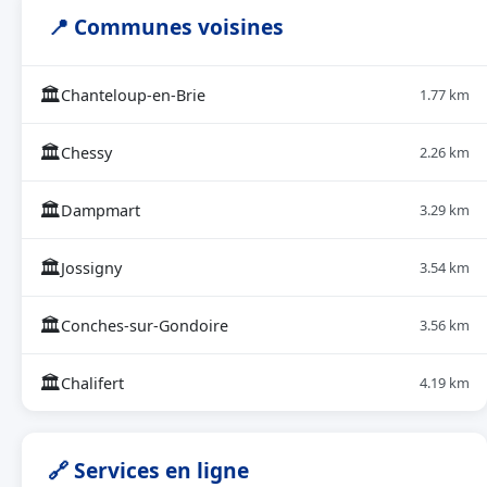
📍 Communes voisines
🏛
Chanteloup-en-Brie
1.77 km
🏛
Chessy
2.26 km
🏛
Dampmart
3.29 km
🏛
Jossigny
3.54 km
🏛
Conches-sur-Gondoire
3.56 km
🏛
Chalifert
4.19 km
🔗 Services en ligne