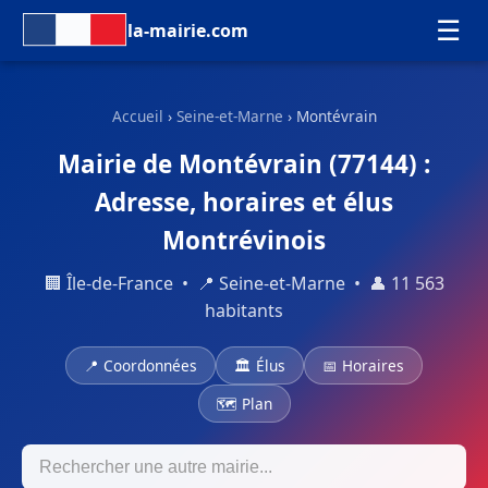
☰
la-mairie.com
Accueil
›
Seine-et-Marne
› Montévrain
Mairie de Montévrain (77144) :
Adresse, horaires et élus
Montrévinois
🏢 Île-de-France • 📍 Seine-et-Marne • 👤 11 563
habitants
📍 Coordonnées
🏛 Élus
📅 Horaires
🗺 Plan