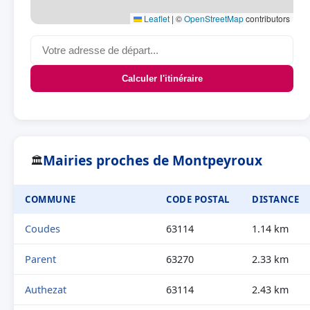
Leaflet
|
©
OpenStreetMap
contributors
Calculer l'itinéraire
Mairies proches de Montpeyroux
🏛
COMMUNE
CODE POSTAL
DISTANCE
Coudes
63114
1.14 km
Parent
63270
2.33 km
Authezat
63114
2.43 km