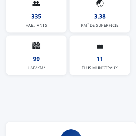
👥
🌏
335
3.38
HABITANTS
KM² DE SUPERFICIE
🏙
💼
99
11
HAB/KM²
ÉLUS MUNICIPAUX