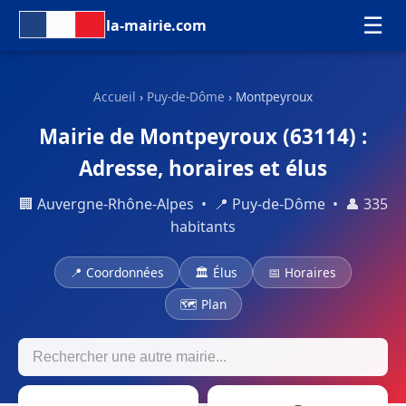
☰
la-mairie.com
Accueil
›
Puy-de-Dôme
› Montpeyroux
Mairie de Montpeyroux (63114) :
Adresse, horaires et élus
🏢 Auvergne-Rhône-Alpes • 📍 Puy-de-Dôme • 👤 335
habitants
📍 Coordonnées
🏛 Élus
📅 Horaires
🗺 Plan