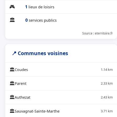
🎮
1
lieux de loisirs
🏛
0
services publics
Source : eterritoire.fr
📍 Communes voisines
🏛
Coudes
1.14 km
🏛
Parent
2.33 km
🏛
Authezat
2.43 km
🏛
Sauvagnat-Sainte-Marthe
3.71 km