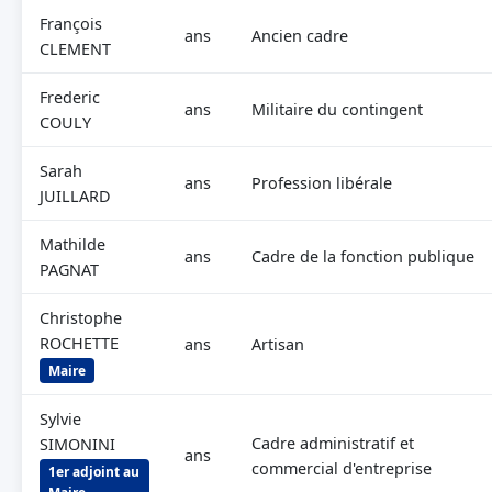
François
ans
Ancien cadre
CLEMENT
Frederic
ans
Militaire du contingent
COULY
Sarah
ans
Profession libérale
JUILLARD
Mathilde
ans
Cadre de la fonction publique
PAGNAT
Christophe
ROCHETTE
ans
Artisan
Maire
Sylvie
Cadre administratif et
SIMONINI
ans
commercial d'entreprise
1er adjoint au