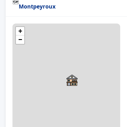
🗺
Montpeyroux
+
−