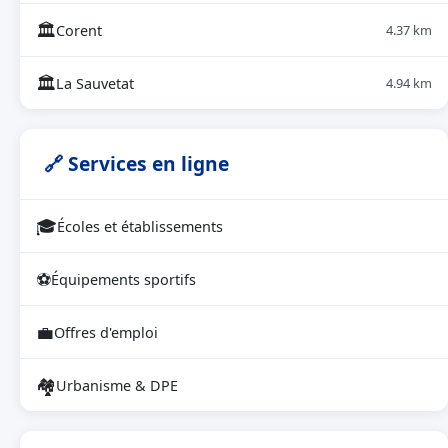
🏛
Corent
4.37 km
🏛
La Sauvetat
4.94 km
🔗 Services en ligne
🎓
Écoles et établissements
⚽
Équipements sportifs
💼
Offres d'emploi
🏘
Urbanisme & DPE