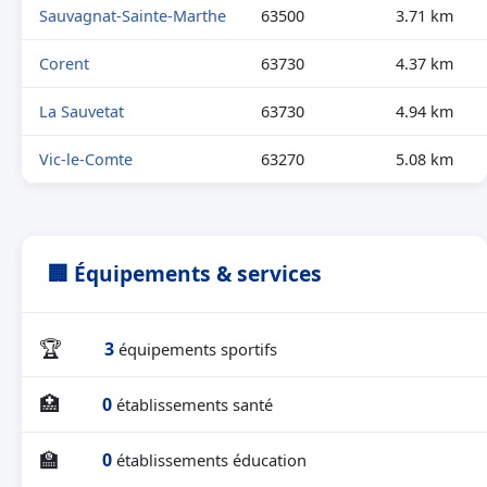
Sauvagnat-Sainte-Marthe
63500
3.71 km
Corent
63730
4.37 km
La Sauvetat
63730
4.94 km
Vic-le-Comte
63270
5.08 km
🏢 Équipements & services
🏆
3
équipements sportifs
🏥
0
établissements santé
🏫
0
établissements éducation