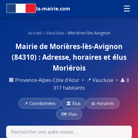
☰
la-mairie.com
Accueil
›
Vaucluse
› Morières-lès-Avignon
Mairie de Morières-lès-Avignon
(84310) : Adresse, horaires et élus
Moriérois
🏢 Provence-Alpes-Côte d'Azur • 📍 Vaucluse • 👤 8
317 habitants
📍 Coordonnées
🏛 Élus
📅 Horaires
🗺 Plan