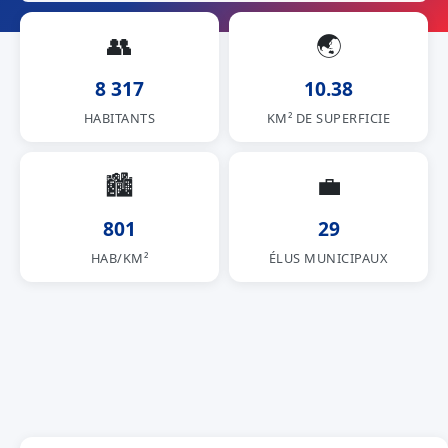
👥
🌏
8 317
10.38
HABITANTS
KM² DE SUPERFICIE
🏙
💼
801
29
HAB/KM²
ÉLUS MUNICIPAUX