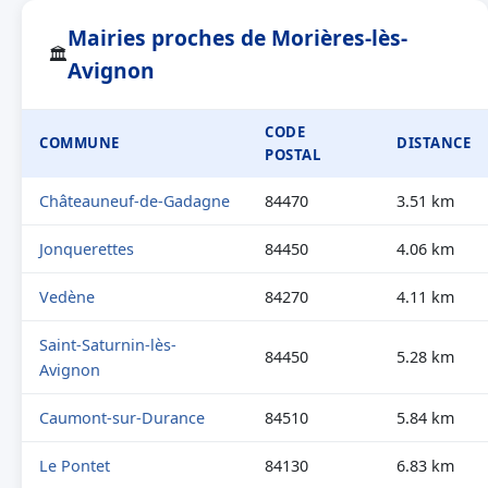
Mairies proches de Morières-lès-
🏛
Avignon
CODE
COMMUNE
DISTANCE
POSTAL
Châteauneuf-de-Gadagne
84470
3.51 km
Jonquerettes
84450
4.06 km
Vedène
84270
4.11 km
Saint-Saturnin-lès-
84450
5.28 km
Avignon
Caumont-sur-Durance
84510
5.84 km
Le Pontet
84130
6.83 km