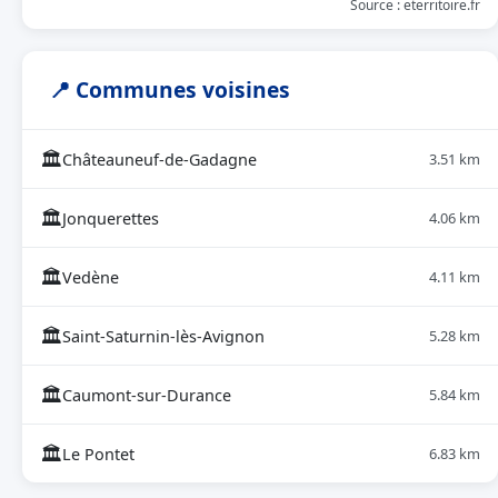
Source : eterritoire.fr
📍 Communes voisines
🏛
Châteauneuf-de-Gadagne
3.51 km
🏛
Jonquerettes
4.06 km
🏛
Vedène
4.11 km
🏛
Saint-Saturnin-lès-Avignon
5.28 km
🏛
Caumont-sur-Durance
5.84 km
🏛
Le Pontet
6.83 km