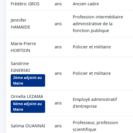
Frédéric GROS
ans
Ancien cadre
Profession intermédiaire
Jennifer
ans
administrative de la
HAMAIDE
fonction publique
Marie-Pierre
ans
Policier et militaire
HORTION
Sandrine
IGNERSKI
ans
Policier et militaire
2ème adjoint au
Maire
Ornella LEZAMA
Employé administratif
ans
6ème adjoint au
d'entreprise
Maire
Professeur, profession
Salima OUANNAI
ans
scientifique