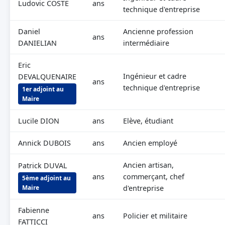
Ludovic COSTE
ans
technique d'entreprise
Daniel
Ancienne profession
ans
DANIELIAN
intermédiaire
Eric
Ingénieur et cadre
DEVALQUENAIRE
ans
technique d'entreprise
1er adjoint au
Maire
Lucile DION
ans
Elève, étudiant
Annick DUBOIS
ans
Ancien employé
Ancien artisan,
Patrick DUVAL
ans
commerçant, chef
5ème adjoint au
Maire
d'entreprise
Fabienne
ans
Policier et militaire
FATTICCI