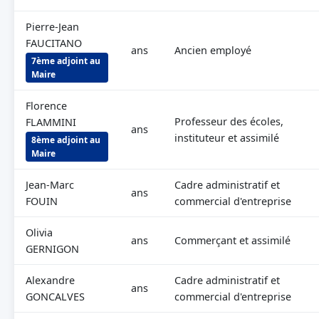
Pierre-Jean
FAUCITANO
ans
Ancien employé
7ème adjoint au
Maire
Florence
Professeur des écoles,
FLAMMINI
ans
instituteur et assimilé
8ème adjoint au
Maire
Jean-Marc
Cadre administratif et
ans
FOUIN
commercial d'entreprise
Olivia
ans
Commerçant et assimilé
GERNIGON
Alexandre
Cadre administratif et
ans
GONCALVES
commercial d'entreprise