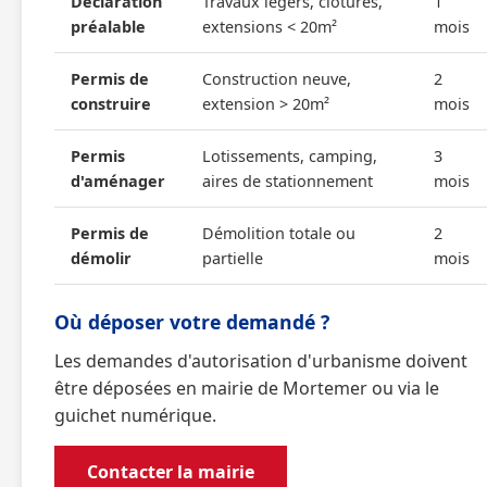
Declaration
Travaux légers, clôtures,
1
préalable
extensions < 20m²
mois
Permis de
Construction neuve,
2
construire
extension > 20m²
mois
Permis
Lotissements, camping,
3
d'aménager
aires de stationnement
mois
Permis de
Démolition totale ou
2
démolir
partielle
mois
Où déposer votre demandé ?
Les demandes d'autorisation d'urbanisme doivent
être déposées en mairie de Mortemer ou via le
guichet numérique.
Contacter la mairie