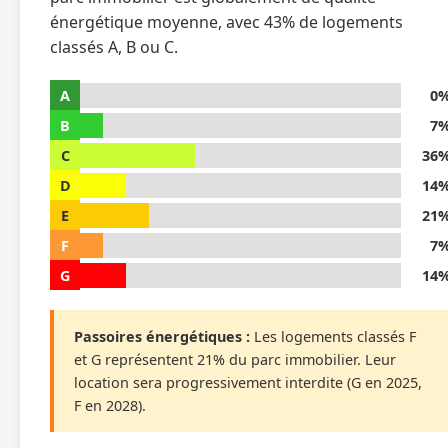
énergétique moyenne, avec 43% de logements
classés A, B ou C.
A
0
B
7
C
36
D
14
E
21
F
7
G
14
Passoires énergétiques :
Les logements classés F
et G représentent 21% du parc immobilier. Leur
location sera progressivement interdite (G en 2025,
F en 2028).