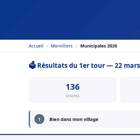
Accueil
›
Morvilliers
›
Municipales 2026
🗳️ Résultats du 1er tour — 22 mar
136
Inscrits
1
Bien dans mon village