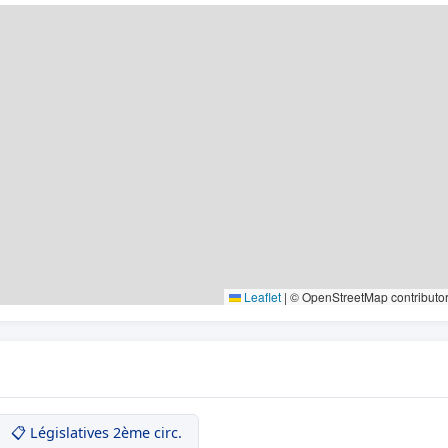
Leaflet
|
© OpenStreetMap contributo
📋 Législatives 2ème circ.