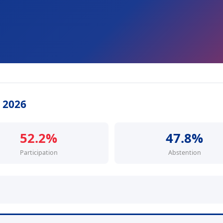
s 2026
52.2%
47.8%
Participation
Abstention