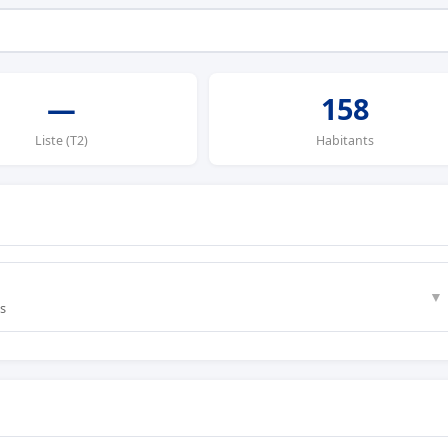
—
158
Liste (T2)
Habitants
▼
s