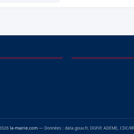
 2026
la-mairie.com
— Données : data.gouv.fr, DGFiP, ADEME, CDC/RP