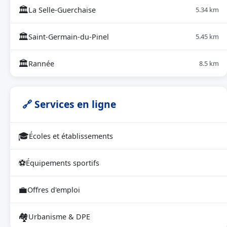
🏛
La Selle-Guerchaise
5.34 km
🏛
Saint-Germain-du-Pinel
5.45 km
🏛
Rannée
8.5 km
🔗 Services en ligne
🎓
Écoles et établissements
⚽
Équipements sportifs
💼
Offres d'emploi
🏘
Urbanisme & DPE