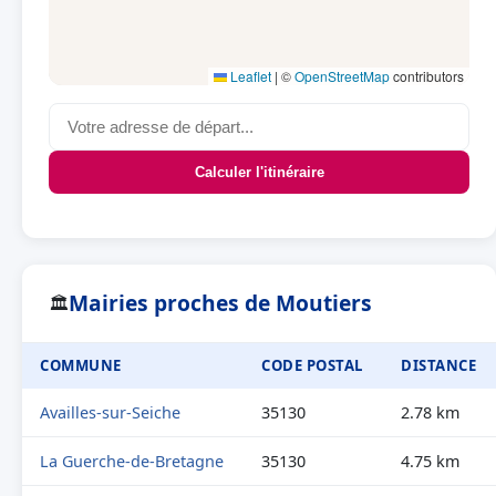
Leaflet
|
©
OpenStreetMap
contributors
Calculer l'itinéraire
Mairies proches de Moutiers
🏛
COMMUNE
CODE POSTAL
DISTANCE
Availles-sur-Seiche
35130
2.78 km
La Guerche-de-Bretagne
35130
4.75 km