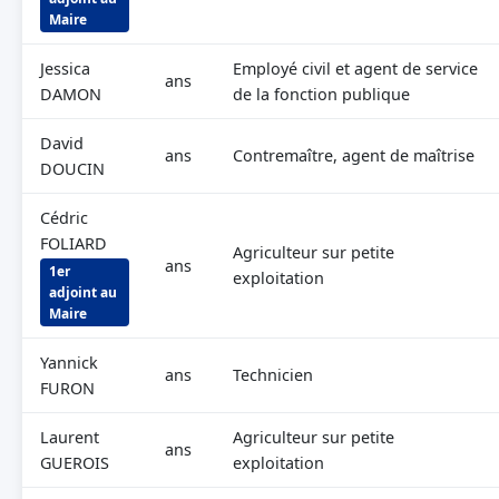
Maire
Jessica
Employé civil et agent de service
ans
DAMON
de la fonction publique
David
ans
Contremaître, agent de maîtrise
DOUCIN
Cédric
FOLIARD
Agriculteur sur petite
ans
1er
exploitation
adjoint au
Maire
Yannick
ans
Technicien
FURON
Laurent
Agriculteur sur petite
ans
GUEROIS
exploitation