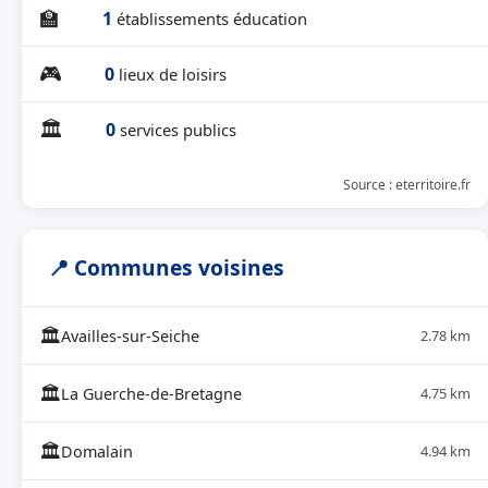
🏫
1
établissements éducation
🎮
0
lieux de loisirs
🏛
0
services publics
Source : eterritoire.fr
📍 Communes voisines
🏛
Availles-sur-Seiche
2.78 km
🏛
La Guerche-de-Bretagne
4.75 km
🏛
Domalain
4.94 km