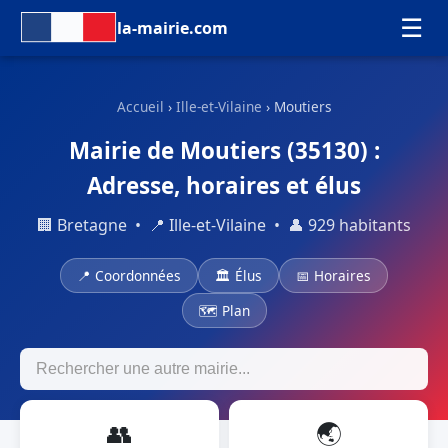
☰
la-mairie.com
Accueil
›
Ille-et-Vilaine
› Moutiers
Mairie de Moutiers (35130) :
Adresse, horaires et élus
🏢 Bretagne • 📍 Ille-et-Vilaine • 👤 929 habitants
📍 Coordonnées
🏛 Élus
📅 Horaires
🗺 Plan
👥
🌏