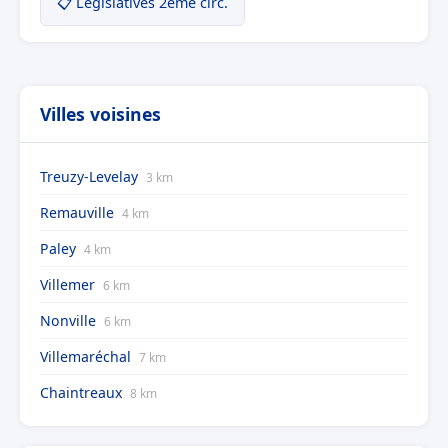
📋 Législatives 2ème circ.
Villes voisines
Treuzy-Levelay
3 km
Remauville
4 km
Paley
4 km
Villemer
6 km
Nonville
6 km
Villemaréchal
7 km
Chaintreaux
8 km