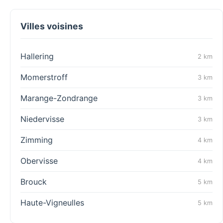
Villes voisines
Hallering
2 km
Momerstroff
3 km
Marange-Zondrange
3 km
Niedervisse
3 km
Zimming
4 km
Obervisse
4 km
Brouck
5 km
Haute-Vigneulles
5 km