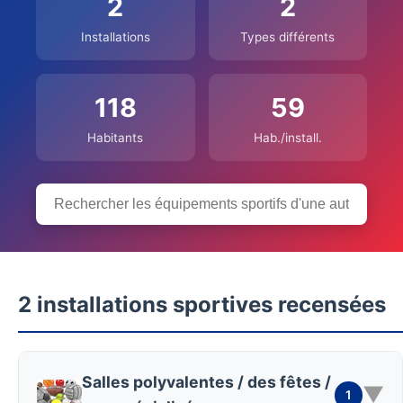
2
2
Installations
Types différents
118
59
Habitants
Hab./install.
2 installations sportives recensées
Salles polyvalentes / des fêtes /
▼
1