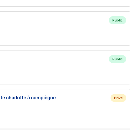
Public
s
Public
nte charlotte à compiègne
Privé