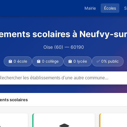
Mairie
Écoles
S
sements scolaires à Neufvy-su
Oise (60) — 60190
🏫 0 école
🏫 0 collège
🏫 0 lycée
✅ 0% public
ents scolaires