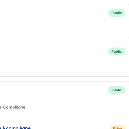
Public
Public
Public
ès-Compiègne
te à compiègne
Privé