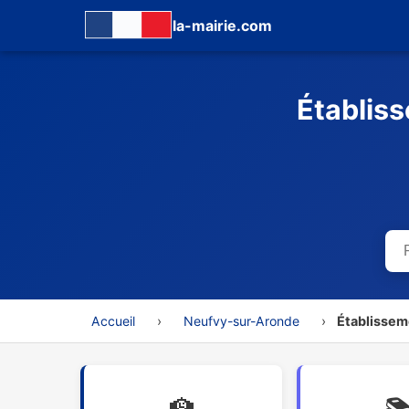
la-mairie.com
Établis
Accueil
›
Neufvy-sur-Aronde
›
Établissem