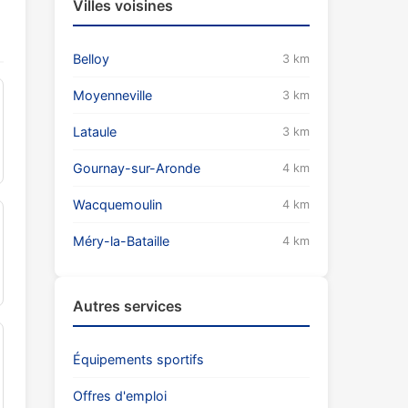
Villes voisines
Belloy
3 km
Moyenneville
3 km
Lataule
3 km
Gournay-sur-Aronde
4 km
Wacquemoulin
4 km
Méry-la-Bataille
4 km
Autres services
Équipements sportifs
Offres d'emploi