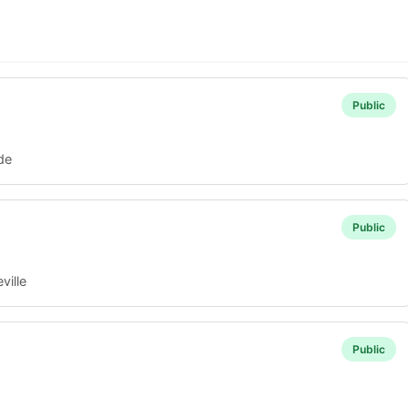
Public
de
Public
ille
Public