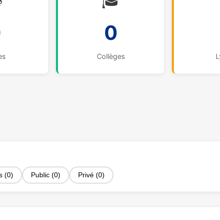

🎓
0
0
es
Collèges
L
s (0)
Public (0)
Privé (0)