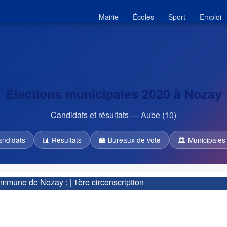
Mairie
Écoles
Sport
Emploi
Élections municipales 2020 à Nozay
Candidats et résultats — Aube (10)
andidats
📊 Résultats
🏫 Bureaux de vote
🏛 Municipales
 commune de Nozay :
| 1ère circonscription