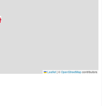
Leaflet
|
©
OpenStreetMap
contributors