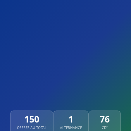
150
1
76
OFFRES AU TOTAL
ALTERNANCE
CDI