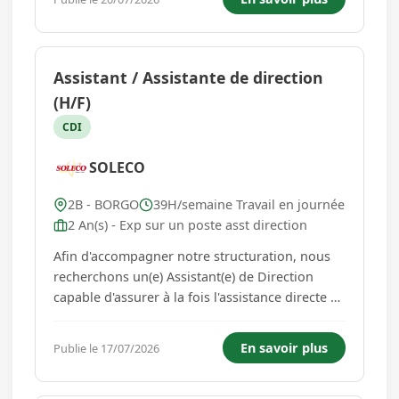
photo/vidéo, publicités sponsorisés,
développement d'outils métier. ...
Assistant / Assistante de direction
(H/F)
CDI
SOLECO
2B - BORGO
39H/semaine Travail en journée
2 An(s) - Exp sur un poste asst direction
Afin d'accompagner notre structuration, nous
recherchons un(e) Assistant(e) de Direction
capable d'assurer à la fois l'assistance directe de
la Direction et la coordination VOS
PRINCIPALES MISSIONS : 1/ ASSISTANCE DE
En savoir plus
Publie le 17/07/2026
DIRECTION ET PILOTAGE - Assurer
l'organisation quotidienne de la Direction en