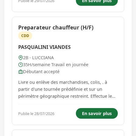
En savoir plus
Publie le 29/07/2026
Accompagner la personne dans le maintien de
son autonomie, tout en respectant ses ha...
Preparateur chauffeur (H/F)
CDD
PASQUALINI VIANDES
2B - LUCCIANA
35H/semaine Travail en journée
Débutant accepté
Livre ou enlève des marchandises, colis, . à
partir d'une tournée prédéfinie et sur un
périmètre géographique restreint. Effectue le
circuit de livraison au moyen d'un véhicule
léger et les impératifs de satisfaction de la
En savoir plus
Publie le 28/07/2026
clientèle (délais, qualité, ...). Réalise les
opérations li�...