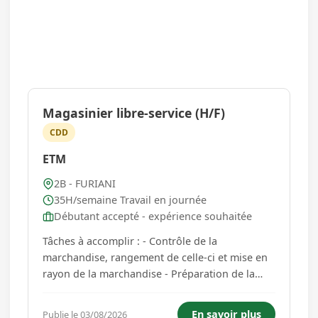
Magasinier libre-service (H/F)
CDD
ETM
2B - FURIANI
35H/semaine Travail en journée
Débutant accepté - expérience souhaitée
Tâches à accomplir : - Contrôle de la
marchandise, rangement de celle-ci et mise en
rayon de la marchandise - Préparation de la
marchandise pour nos clients ou points de
vente. - Entretien du magasin Horaires de
En savoir plus
Publie le 03/08/2026