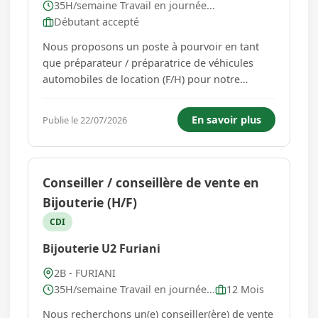
35H/semaine Travail en journée...
Débutant accepté
Nous proposons un poste à pourvoir en tant
que préparateur / préparatrice de véhicules
automobiles de location (F/H) pour notre
agence située à l'aéroport de Bastia. Au sein
d'une équipe dynamique gérée par un Chef
En savoir plus
Publie le 22/07/2026
d'agence, vos principales missions seront : -
Nettoyage et remise en éta...
Conseiller / conseillère de vente en
Bijouterie (H/F)
CDI
Bijouterie U2 Furiani
2B - FURIANI
35H/semaine Travail en journée...
12 Mois
Nous recherchons un(e) conseiller(ère) de vente