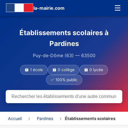
☰
la-mairie.com
Établissements scolaires à
Pardines
Puy-de-Dôme (63) — 63500
🏫 1 école
🏫 0 collège
🏫 0 lycée
✅ 100% public
Accueil
›
Pardines
›
Établissements scolaires