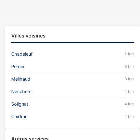
Villes voisines
Chadeleuf
2 km
Perrier
3 km
Meilhaud
3 km
Neschers
4 km
Solignat
4 km
Chidrac
4 km
Autres services