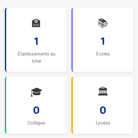
🏫
📚
1
1
Établissements au
Écoles
total
🎓
🏛️
0
0
Collèges
Lycées