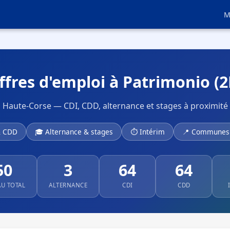
M
ffres d'emploi à Patrimonio (2
Haute-Corse — CDI, CDD, alternance et stages à proximité
& CDD
🎓 Alternance & stages
⏱ Intérim
📍 Communes 
50
3
64
64
AU TOTAL
ALTERNANCE
CDI
CDD