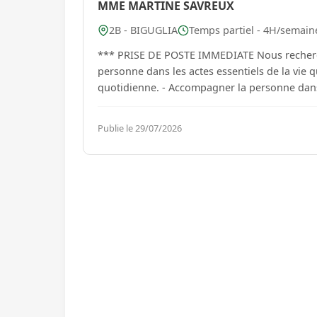
MME MARTINE SAVREUX
2B - BIGUGLIA
Temps partiel - 4H/semaine
*** PRISE DE POSTE IMMEDIATE Nous recherchons un(e) assistant(e) de vie pour accompagner une
personne dans les actes essentiels de la vie quotidienne. Vos missions - Aider dan
quotidienne. - Accompagner la personne dans 
Publie le 29/07/2026