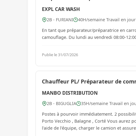
EXPL CAR WASH
2B - FURIANI
40H/semaine Travail en jou
En tant que préparateur/préparatrice en carro
camouflage. Du lundi au vendredi 08:00-12
Publie le 31/07/2026
Chauffeur PL/ Préparateur de com
MANBO DISTRIBUTION
2B - BIGUGLIA
35H/semaine Travail en jo
Postes à pourvoir immédiatement. 2 possibilités tournées soit Bastia et alentours ou tournées exté
Porto Vecchio , Balagne , Corté Vous aurez pour missions de ranger le dépôt, préparer les commandes avec