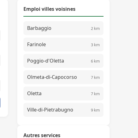
Emploi villes voisines
Barbaggio
2 km
Farinole
3 km
Poggio-d'Oletta
6 km
Olmeta-di-Capocorso
7 km
Oletta
7 km
Ville-di-Pietrabugno
9 km
Autres services