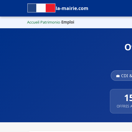
la-mairie.com
Accueil
Patrimonio
Emploi
›
›
O
💼 CDI 
1
OFFRES 