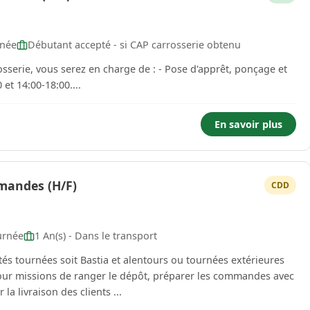
rnée
Débutant accepté - si CAP carrosserie obtenu
sserie, vous serez en charge de : - Pose d'apprêt, ponçage et
:00 et 14:00-18:00....
En savoir plus
mandes (H/F)
CDD
urnée
1 An(s) - Dans le transport
rieures
l'aide de l'équipe, charger le camion et assurer la livraison des clients ...