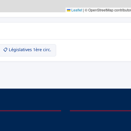
Leaflet
|
© OpenStreetMap contributo
📋 Législatives 1ère circ.