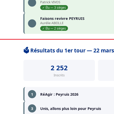
Patrick VIVOS
✓ Élu — 3 sièges
Faisons revivre PEYRUIS
Aurélie ABEILLE
✓ Élu — 2 sièges
🗳️ Résultats du 1er tour — 22 mar
2 252
Inscrits
1
RéAgir : Peyruis 2026
3
Unis, allons plus loin pour Peyruis