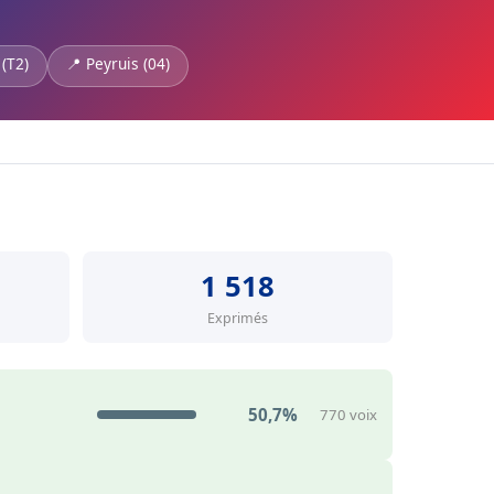
 (T2)
📍 Peyruis (04)
1 518
Exprimés
50,7%
770 voix