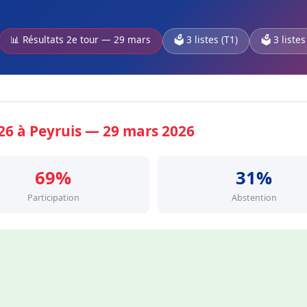
📊 Résultats 2e tour — 29 mars
🗳️ 3 listes (T1)
🗳️ 3 listes
026 à Peyruis — 29 mars 2026
69%
31%
Participation
Abstention