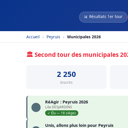
📊 Résultats 1er tour
Accueil
›
Peyruis
›
Municipales 2026
🏛️ Second tour des municipales 2
2 250
Inscrits
RéAgir : Peyruis 2026
Lila DESJARDINS
✓ Élu — 18 sièges
Unis, allons plus loin pour Peyruis