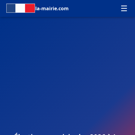
☰
la-mairie.com