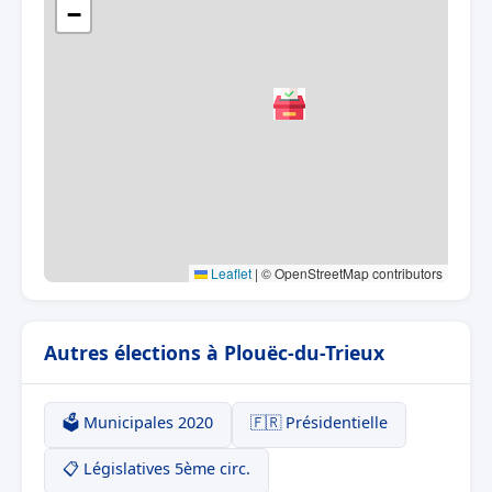
−
Leaflet
|
© OpenStreetMap contributors
Autres élections à Plouëc-du-Trieux
🗳️ Municipales 2020
🇫🇷 Présidentielle
📋 Législatives 5ème circ.