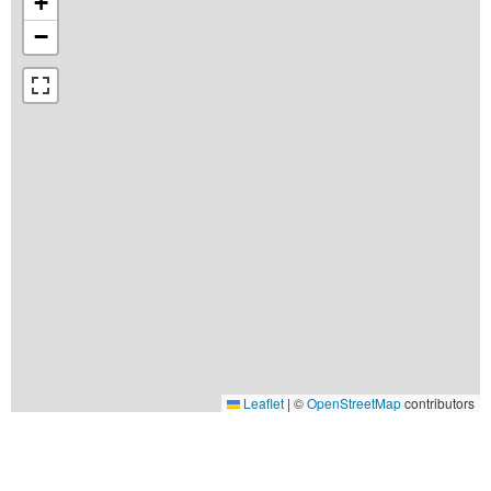
+
−
Leaflet
|
©
OpenStreetMap
contributors