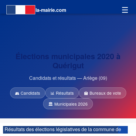
☰
la-mairie.com
Élections municipales 2020 à
Quérigut
Candidats et résultats — Ariège (09)
👥 Candidats
📊 Résultats
🏫 Bureaux de vote
🏛 Municipales 2026
Résultats des élections législatives de la commune de
Quérigut :
| 1ère circonscription