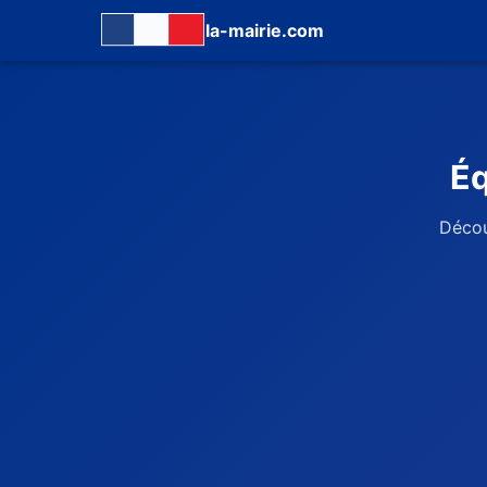
la-mairie.com
Éq
Décou