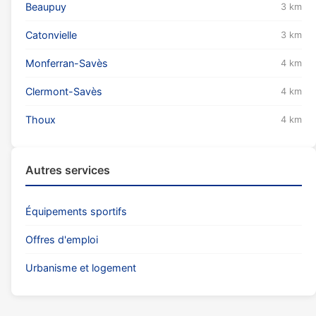
Beaupuy
3 km
Catonvielle
3 km
Monferran-Savès
4 km
Clermont-Savès
4 km
Thoux
4 km
Autres services
Équipements sportifs
Offres d'emploi
Urbanisme et logement