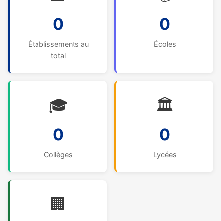
0
0
Établissements au
Écoles
total
🎓
🏛️
0
0
Collèges
Lycées
🏢