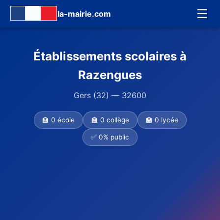
☰
la-mairie.com
Établissements scolaires à
Razengues
Gers (32) — 32600
🏫 0 école
🏫 0 collège
🏫 0 lycée
✅ 0% public