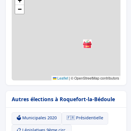
+
−
Leaflet
|
© OpenStreetMap contributors
Autres élections à Roquefort-la-Bédoule
🗳️ Municipales 2020
🇫🇷 Présidentielle
📋 Législatives 9ème circ.