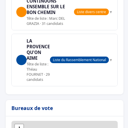
CONTINUONS
ENSEMBLE SUR LE
▼
BON CHEMIN
Liste divers centre
Tête de liste : Marc DEL
GRAZIA · 31 candidats
LA
PROVENCE
QU'ON
AIME
▼
Liste du Rassemblement National
Tête de liste :
Théau
FOURNET · 29
candidats
Bureaux de vote