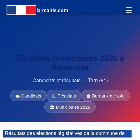
☰
la-mairie.com
Élections municipales 2020 à
Rouairoux
Candidats et résultats — Tarn (81)
👥 Candidats
📊 Résultats
🏫 Bureaux de vote
🏛 Municipales 2026
Résultats des élections législatives de la commune de
Rouairoux :
| 3ème circonscription