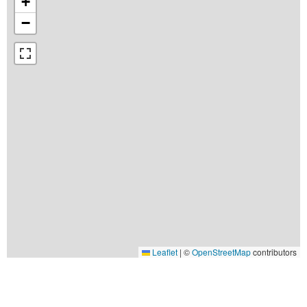
+
−
Leaflet
|
©
OpenStreetMap
contributors