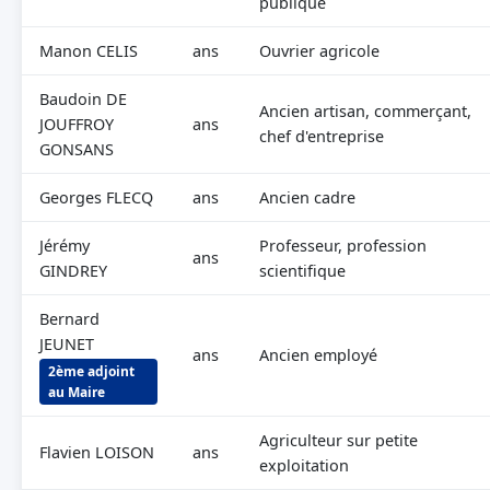
publique
Manon CELIS
ans
Ouvrier agricole
Baudoin DE
Ancien artisan, commerçant,
JOUFFROY
ans
chef d'entreprise
GONSANS
Georges FLECQ
ans
Ancien cadre
Jérémy
Professeur, profession
ans
GINDREY
scientifique
Bernard
JEUNET
ans
Ancien employé
2ème adjoint
au Maire
Agriculteur sur petite
Flavien LOISON
ans
exploitation