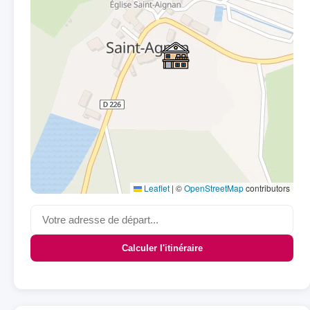
Leaflet
|
©
OpenStreetMap
contributors
Calculer l'itinéraire