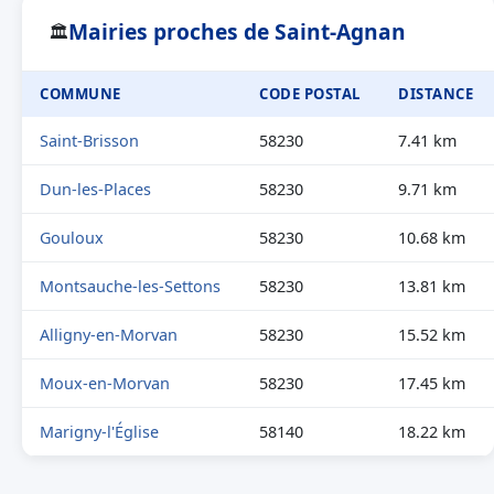
Mairies proches de Saint-Agnan
🏛
COMMUNE
CODE POSTAL
DISTANCE
Saint-Brisson
58230
7.41 km
Dun-les-Places
58230
9.71 km
Gouloux
58230
10.68 km
Montsauche-les-Settons
58230
13.81 km
Alligny-en-Morvan
58230
15.52 km
Moux-en-Morvan
58230
17.45 km
Marigny-l'Église
58140
18.22 km