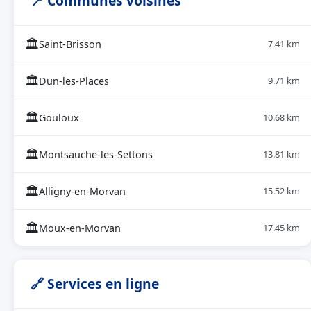
📍 Communes voisines
🏛
Saint-Brisson
7.41 km
🏛
Dun-les-Places
9.71 km
🏛
Gouloux
10.68 km
🏛
Montsauche-les-Settons
13.81 km
🏛
Alligny-en-Morvan
15.52 km
🏛
Moux-en-Morvan
17.45 km
🔗 Services en ligne