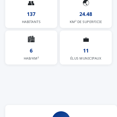
👥
🌏
137
24.48
HABITANTS
KM² DE SUPERFICIE
🏙
💼
6
11
HAB/KM²
ÉLUS MUNICIPAUX