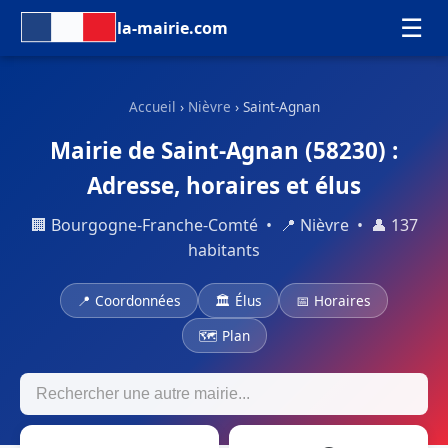
☰
la-mairie.com
Accueil
›
Nièvre
› Saint-Agnan
Mairie de Saint-Agnan (58230) :
Adresse, horaires et élus
🏢 Bourgogne-Franche-Comté • 📍 Nièvre • 👤 137
habitants
📍 Coordonnées
🏛 Élus
📅 Horaires
🗺 Plan