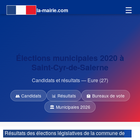
☰
la-mairie.com
Élections municipales 2020 à
Saint-Cyr-de-Salerne
Candidats et résultats — Eure (27)
👥 Candidats
📊 Résultats
🏫 Bureaux de vote
🏛 Municipales 2026
Résultats des élections législatives de la commune de
Saint-Cyr-de-Salerne :
| 2ème circonscription