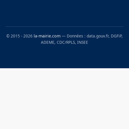
© 2015 - 2026
la-mairie.com
— Données : data.gouv.fr, DGFiP,
ADEME, CDC/RPLS, INSEE