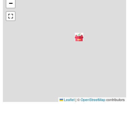
−
Leaflet
|
©
OpenStreetMap
contributors