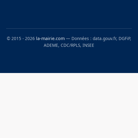
© 2015 - 2026
la-mairie.com
— Données : data.gouv.fr, DGFiP,
ADEME, CDC/RPLS, INSEE