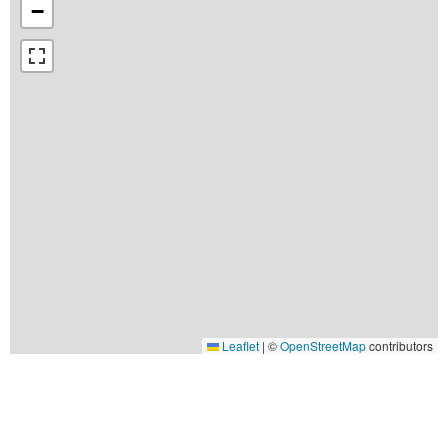
−
Leaflet
|
©
OpenStreetMap
contributors