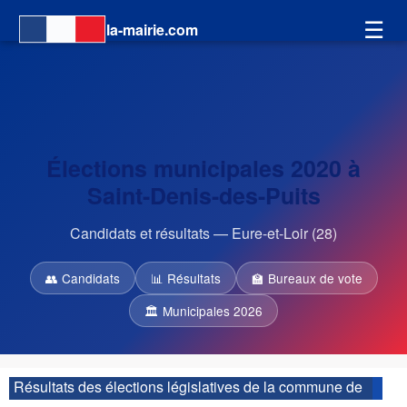
☰
la-mairie.com
Élections municipales 2020 à
Saint-Denis-des-Puits
Candidats et résultats — Eure-et-Loir (28)
👥 Candidats
📊 Résultats
🏫 Bureaux de vote
🏛 Municipales 2026
Résultats des élections législatives de la commune de
Saint-Denis-des-Puits :
| 3ème circonscription