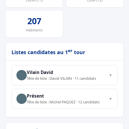
Listes (T1)
Liste (T2)
207
Habitants
er
Listes candidates au 1
tour
Vilain David
▼
Tête de liste : David VILAIN · 11 candidats
Présent
▼
Tête de liste : Michel PAQUEZ · 12 candidats