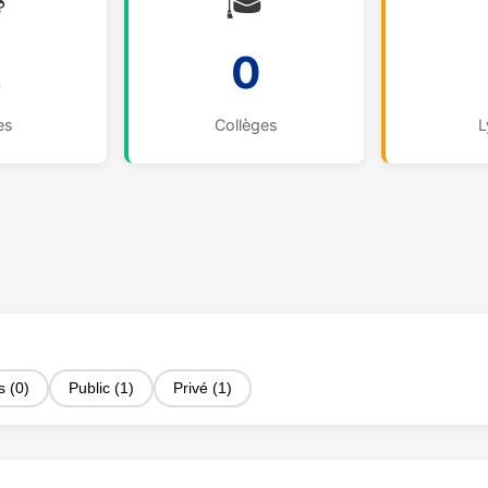

🎓
2
0
es
Collèges
L
s (0)
Public (1)
Privé (1)