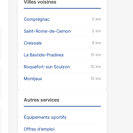
Villes voisines
Comprégnac
5 km
Saint-Rome-de-Cernon
5 km
Creissels
8 km
La Bastide-Pradines
10 km
Roquefort-sur-Soulzon
10 km
Montjaux
10 km
Autres services
Équipements sportifs
Offres d'emploi