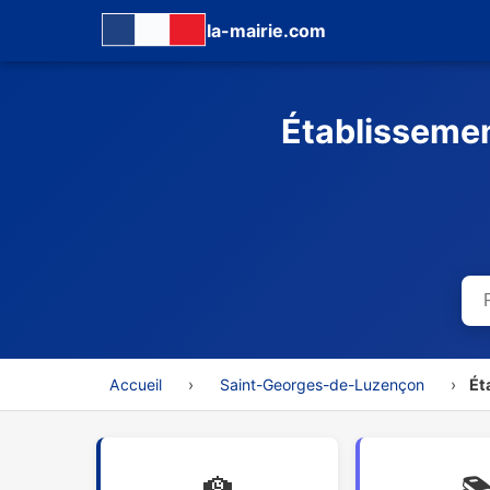
la-mairie.com
Établisseme
Accueil
›
Saint-Georges-de-Luzençon
›
Ét