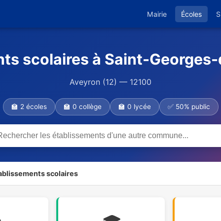
Mairie
Écoles
S
nts scolaires à Saint-Georges
Aveyron (12) — 12100
🏫 2 écoles
🏫 0 collège
🏫 0 lycée
✅ 50% public
ablissements scolaires