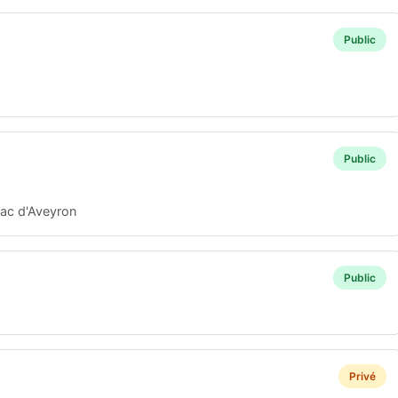
Public
Public
rac d'Aveyron
Public
Privé