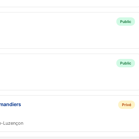
Public
Public
amandiers
Privé
de-Luzençon