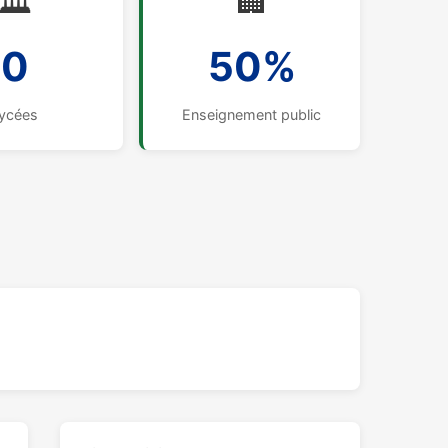
🏛️
🏢
0
50%
ycées
Enseignement public