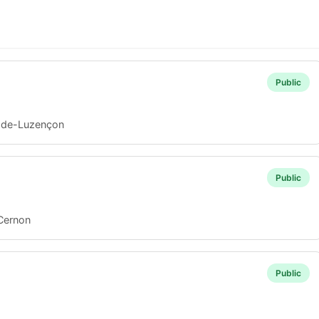
Public
s-de-Luzençon
Public
Cernon
Public