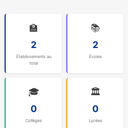
🏫
📚
2
2
Établissements au
Écoles
total
🎓
🏛️
0
0
Collèges
Lycées