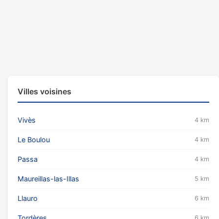
Villes voisines
Vivès
4 km
Le Boulou
4 km
Passa
4 km
Maureillas-las-Illas
5 km
Llauro
6 km
Tordères
6 km