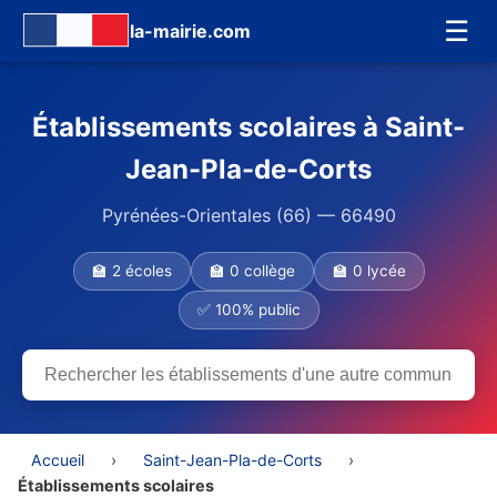
☰
la-mairie.com
Établissements scolaires à Saint-
Jean-Pla-de-Corts
Pyrénées-Orientales (66) — 66490
🏫 2 écoles
🏫 0 collège
🏫 0 lycée
✅ 100% public
Accueil
›
Saint-Jean-Pla-de-Corts
›
Établissements scolaires