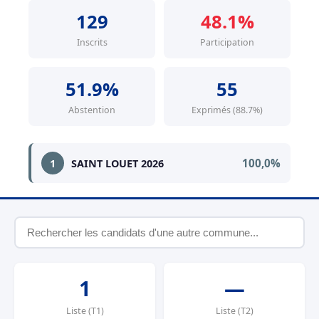
129
48.1%
Inscrits
Participation
51.9%
55
Abstention
Exprimés (88.7%)
100,0%
1
SAINT LOUET 2026
1
—
Liste (T1)
Liste (T2)