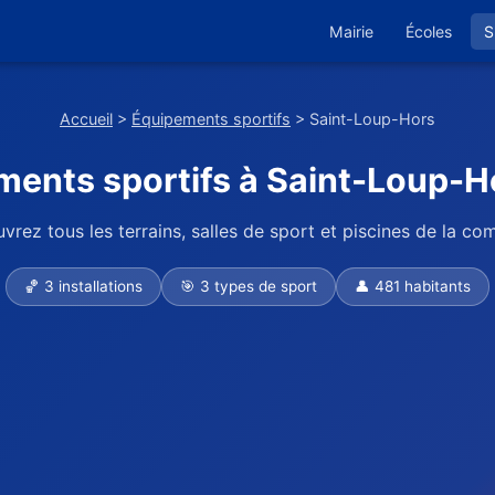
Mairie
Écoles
S
Accueil
>
Équipements sportifs
> Saint-Loup-Hors
ents sportifs à Saint-Loup-H
vrez tous les terrains, salles de sport et piscines de la c
🏀 3 installations
🎯 3 types de sport
👤 481 habitants