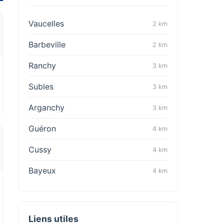
Vaucelles
2 km
Barbeville
2 km
Ranchy
3 km
Subles
3 km
Arganchy
3 km
Guéron
4 km
Cussy
4 km
Bayeux
4 km
Liens utiles