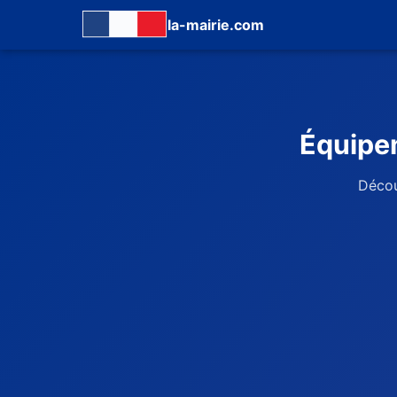
la-mairie.com
Équipem
Décou