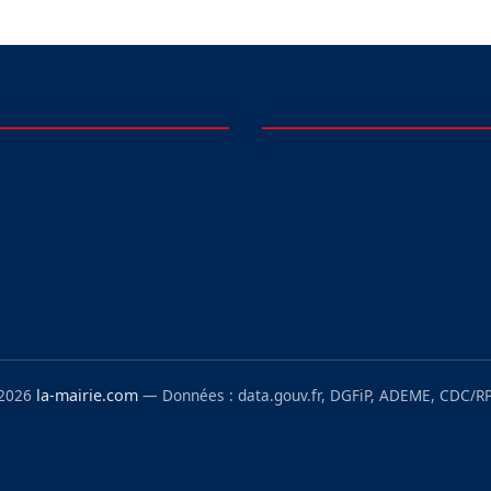
 2026
la-mairie.com
— Données : data.gouv.fr, DGFiP, ADEME, CDC/RP