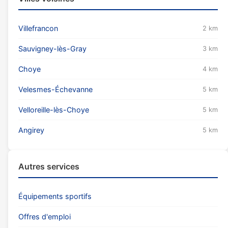
Villefrancon
2 km
Sauvigney-lès-Gray
3 km
Choye
4 km
Velesmes-Échevanne
5 km
Velloreille-lès-Choye
5 km
Angirey
5 km
Autres services
Équipements sportifs
Offres d'emploi