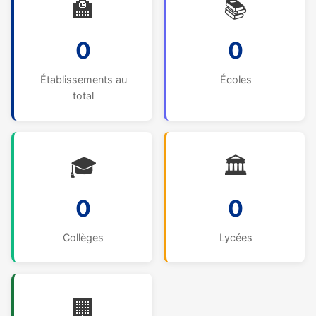
🏫
📚
0
0
Établissements au
Écoles
total
🎓
🏛️
0
0
Collèges
Lycées
🏢