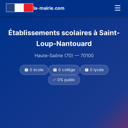
☰
la-mairie.com
Établissements scolaires à Saint-
Loup-Nantouard
Haute-Saône (70) — 70100
🏫 0 école
🏫 0 collège
🏫 0 lycée
✅ 0% public