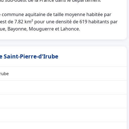
e au sud-ouest de la France dans le département
e commune aquitaine de taille moyenne habitée par
e est de 7.82 km² pour une densité de 619 habitants par
anque, Bayonne, Mouguerre et Lahonce.
e Saint-Pierre-d'Irube
Irube