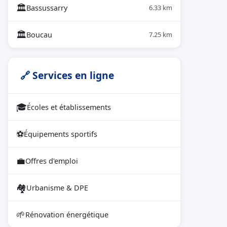
🏛
Bassussarry
6.33 km
🏛
Boucau
7.25 km
🔗 Services en ligne
🎓
Écoles et établissements
⚽
Équipements sportifs
💼
Offres d'emploi
🏘
Urbanisme & DPE
🌱
Rénovation énergétique