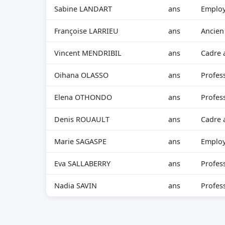
Sabine LANDART
ans
Employ
Françoise LARRIEU
ans
Ancien
Vincent MENDRIBIL
ans
Cadre 
Oihana OLASSO
ans
Profess
Elena OTHONDO
ans
Profes
Denis ROUAULT
ans
Cadre 
Marie SAGASPE
ans
Employ
Eva SALLABERRY
ans
Profess
Nadia SAVIN
ans
Profess