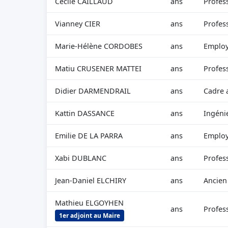
Cécile CAILLAUD
ans
Profess
Vianney CIER
ans
Profess
Marie-Hélène CORDOBES
ans
Employ
Matiu CRUSENER MATTEI
ans
Profess
Didier DARMENDRAIL
ans
Cadre 
Kattin DASSANCE
ans
Ingéni
Emilie DE LA PARRA
ans
Employ
Xabi DUBLANC
ans
Profess
Jean-Daniel ELCHIRY
ans
Ancien
Mathieu ELGOYHEN
ans
Profess
1er adjoint au Maire