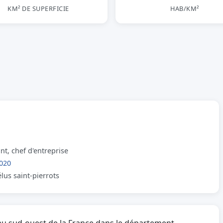
KM² DE SUPERFICIE
HAB/KM²
t, chef d'entreprise
020
élus saint-pierrots