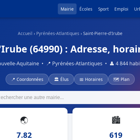
Mairie
Écoles
Sport
Emploi
Ur
Accueil
›
Pyrénées-Atlantiques
› Saint-Pierre-d'Irube
Irube (64990) : Adresse, horai
ouvelle-Aquitaine • 📍 Pyrénées-Atlantiques • 👤 4 844 habi
📍 Coordonnées
🏛 Élus
📅 Horaires
🗺 Plan
🌏
🏙
7.82
619