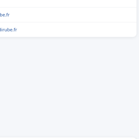
be.fr
irube.fr