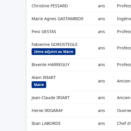
Christine FESSARD
ans
Profes
Marie Agnes GASTAMBIDE
ans
Ingéni
Peio GESTAS
ans
Profess
Fabienne GOROSTEGUI
ans
Profess
2ème adjoint au Maire
Bixente HARREGUY
ans
Profess
Alain IRIART
ans
Ancien
Maire
Jean-Claude IRIART
ans
Ancien
Herve IRIGARAY
ans
Ouvrier
Iban LABORDE
ans
Chef d'