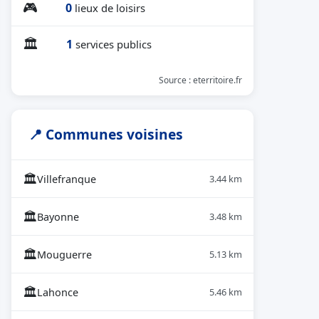
🎮
0
lieux de loisirs
🏛
1
services publics
Source : eterritoire.fr
📍 Communes voisines
🏛
Villefranque
3.44 km
🏛
Bayonne
3.48 km
🏛
Mouguerre
5.13 km
🏛
Lahonce
5.46 km