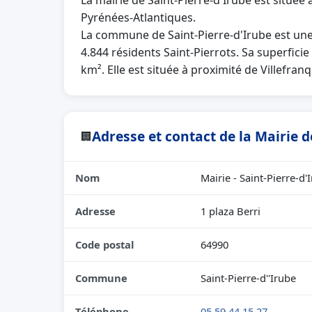
La mairie de Saint-Pierre-d'Irube est situé
Pyrénées-Atlantiques.
La commune de Saint-Pierre-d'Irube est un
4.844 résidents Saint-Pierrots. Sa superfici
km². Elle est située à proximité de Villefr
Adresse et contact de la Mairie d
🏢
Nom
Mairie - Saint-Pierre-d'
Adresse
1 plaza Berri
Code postal
64990
Commune
Saint-Pierre-d''Irube
Téléphone
05 59 44 15 27