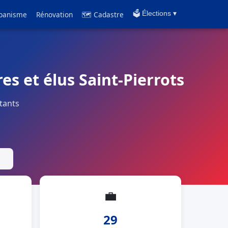
banisme
Rénovation
🗺 Cadastre
🗳️ Élections ▾
res et élus Saint-Pierrots
tants
💼
29