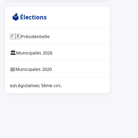
🗳 Élections
🇫🇷
Présidentielle
🏛
Municipales 2026
📅
Municipales 2020
📜
Législatives 5ème circ.