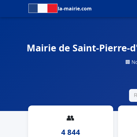
la-mairie.com
Mairie de Saint-Pierre-d'
🏢 N
👥
4 844