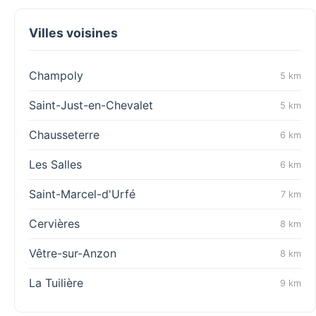
Villes voisines
Champoly
5 km
Saint-Just-en-Chevalet
5 km
Chausseterre
6 km
Les Salles
6 km
Saint-Marcel-d'Urfé
7 km
Cervières
8 km
Vêtre-sur-Anzon
8 km
La Tuilière
9 km