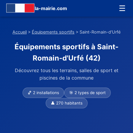
☰
la-mairie.com
Accueil
>
Équipements sportifs
> Saint-Romain-d'Urfé
Équipements sportifs à Saint-
Romain-d'Urfé (42)
Découvrez tous les terrains, salles de sport et
piscines de la commune
🏀 2 installations
🎯 2 types de sport
👤 270 habitants