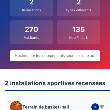
2
2
Installations
Types différents
270
135
Habitants
Hab./install.
2 installations sportives recensées
▼
Terrain de basket-ball
1