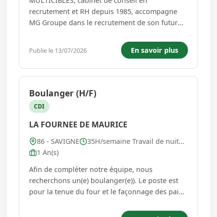
MULTICIBLES, cabinet de conseil en
recrutement et RH depuis 1985, accompagne
MG Groupe dans le recrutement de son futur
Responsable Administratif et Financier /
Partenaire Business (H/F). Ref.26029RECVL/POL
En savoir plus
Publie le 13/07/2026
Créé en 1963, MG Groupe est un groupe familial
de PME, structuré autour de 6 sociétés, ...
Boulanger (H/F)
CDI
LA FOURNEE DE MAURICE
86 - SAVIGNE
35H/semaine Travail de nuit...
1 An(s)
Afin de compléter notre équipe, nous
recherchons un(e) boulanger(e)). Le poste est
pour la tenue du four et le façonnage des pains
spéciaux. Les horaires sont de 3h à 10h du
mardi au samedi. Expérience exigée...