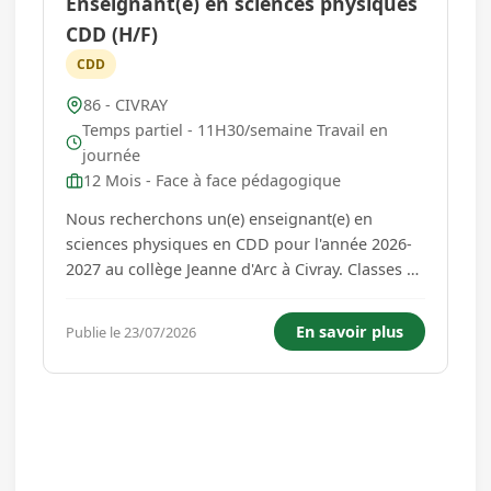
Enseignant(e) en sciences physiques
CDD (H/F)
CDD
86 - CIVRAY
Temps partiel - 11H30/semaine Travail en
journée
12 Mois - Face à face pédagogique
Nous recherchons un(e) enseignant(e) en
sciences physiques en CDD pour l'année 2026-
2027 au collège Jeanne d'Arc à Civray. Classes de
la sixième à la troisième avec 10,5 heures
d'enseignement plus une heure de labo , soit
En savoir plus
Publie le 23/07/2026
un peu plus d'un mi-temps. Possibilité de
regrouper les heures sur troi...