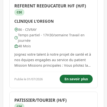
REFERENT REEDUCATEUR H/F (H/F)
CDI
CLINIQUE L'OREGON
86 - CIVRAY
Temps partiel - 17H30/semaine Travail en
journée
48 Mois
Joignez votre talent à notre projet de santé et à
nos équipes engagées au service du patient
Mission Missions principales : Vous pilotez la
coordination des activités de rééducation/
Réhabilitation auprès des équipes rééducatives,
En savoir plus
Publie le 01/07/2026
en vous assurant de l'exhaustivité du codage de
tous ...
PATISSIER/TOURIER (H/F)
CDI