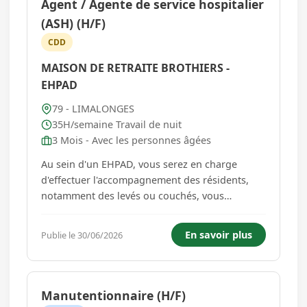
Agent / Agente de service hospitalier
(ASH) (H/F)
CDD
MAISON DE RETRAITE BROTHIERS -
EHPAD
79 - LIMALONGES
35H/semaine Travail de nuit
3 Mois - Avec les personnes âgées
Au sein d'un EHPAD, vous serez en charge
d'effectuer l'accompagnement des résidents,
notamment des levés ou couchés, vous
effectuerez également l'entretien des locaux et
la préparation des plateaux petit déjeuner. Vous
En savoir plus
Publie le 30/06/2026
interviendrez soit sur des horaires de jour
7h/14h ou 14h/21h. Ces période...
Manutentionnaire (H/F)