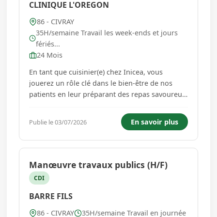
CLINIQUE L'OREGON
86 - CIVRAY
35H/semaine Travail les week-ends et jours
fériés...
24 Mois
En tant que cuisinier(e) chez Inicea, vous
jouerez un rôle clé dans le bien-être de nos
patients en leur préparant des repas savoureux
et équilibrés. Vous serez responsable de la
préparation et de la finition des repas, en
En savoir plus
Publie le 03/07/2026
veillant au respect des différents régimes
alimentaires de nos pat...
Manœuvre travaux publics (H/F)
CDI
BARRE FILS
86 - CIVRAY
35H/semaine Travail en journée