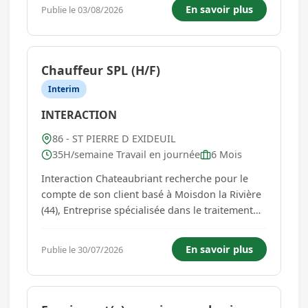
les normes d'hygiène et de sécurité, - Contrôles
En savoir plus
Publie le 03/08/2026
DLC, températures..., - Entretien de la salle et ...
Chauffeur SPL (H/F)
Interim
INTERACTION
86 - ST PIERRE D EXIDEUIL
35H/semaine Travail en journée
6 Mois
Interaction Chateaubriant recherche pour le
compte de son client basé à Moisdon la Rivière
(44), Entreprise spécialisée dans le traitement
des éco produits, un/une Chauffeur super lourd
en Intérim. Vous rejoindrez une équipe
En savoir plus
Publie le 30/07/2026
dynamique et engagée dans la préservation de
l'environnement. Ce ...