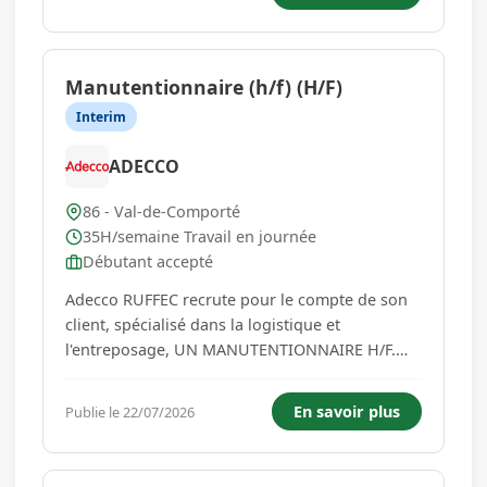
CDD jusqu'à fin juillet 2027, basé proche de
Civray (86). Le Chef...
Manutentionnaire (h/f) (H/F)
Interim
ADECCO
86 - Val-de-Comporté
35H/semaine Travail en journée
Débutant accepté
Adecco RUFFEC recrute pour le compte de son
client, spécialisé dans la logistique et
l'entreposage, UN MANUTENTIONNAIRE H/F.
Vos missions à réaliser seront les suivantes : -
Identifier les palettes spécifiques selon le cahier
En savoir plus
Publie le 22/07/2026
des charges du client - Trier les palettes selon
leur état (ca...