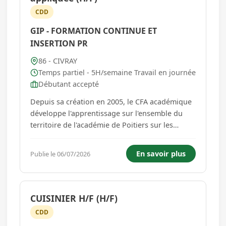
CDD
GIP - FORMATION CONTINUE ET
INSERTION PR
86 - CIVRAY
Temps partiel - 5H/semaine Travail en journée
Débutant accepté
Depuis sa création en 2005, le CFA académique
développe l'apprentissage sur l'ensemble du
territoire de l'académie de Poitiers sur les
départements de la Charente (16), la Charente
Maritime (17), les Deux-Sèvres (79) et la Vienne
En savoir plus
Publie le 06/07/2026
(86). Le CFA académique propose des
formations en apprentissage...
CUISINIER H/F (H/F)
CDD