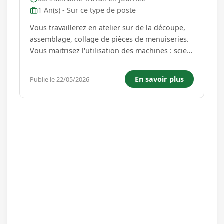
1 An(s) - Sur ce type de poste
Vous travaillerez en atelier sur de la découpe,
assemblage, collage de pièces de menuiseries.
Vous maitrisez l'utilisation des machines : scie,
raboteuse, ponceuse. Nous sommes prêts à
vous former si vous avez déjà les compétences
En savoir plus
Publie le 22/05/2026
de base. Débutant accepté si formation dans le
domaine....