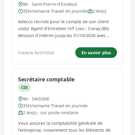
86 - Saint-Pierre-d'Exideuil
35H/semaine Travail en journée
2 An(s)
Adecco recrute pour le compte de son client
un(e): Agent d'Entretien H/F Lieu : Civray (86)
Mission d'intérim jusqu'au 31/10/2026 avec
perspective de CDI à l'issue Horaires : 7h00 -
15h00 Rémunération 12,31€ Vos missions. Au
En savoir plus
Publie le 30/07/2026
sein du site de production, vous serez en
charge de : - A...
Secrétaire comptable
CDI
86 - SAVIGNE
35H/semaine Travail en journée
2 An(s) - sur poste similaire
Vous assurez la comptabilité générale de
l'entreprise, notamment tous les éléments de