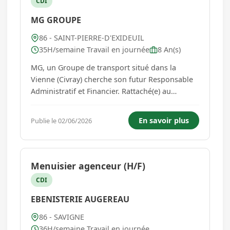
CDI
MG GROUPE
86 - SAINT-PIERRE-D'EXIDEUIL
35H/semaine Travail en journée
8 An(s)
MG, un Groupe de transport situé dans la
Vienne (Civray) cherche son futur Responsable
Administratif et Financier. Rattaché(e) au
Président Directeur Général, vous serez le
garant de la bonne gestion administrative et
En savoir plus
Publie le 02/06/2026
financière du Groupe constitué de 6 sociétés
(centres de profit) et un v...
Menuisier agenceur (H/F)
CDI
EBENISTERIE AUGEREAU
86 - SAVIGNE
36H/semaine Travail en journée