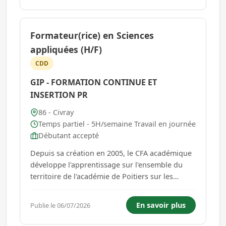
formations en apprentissage...
Formateur(rice) en Sciences
appliquées (H/F)
CDD
GIP - FORMATION CONTINUE ET
INSERTION PR
86 - Civray
Temps partiel - 5H/semaine Travail en journée
Débutant accepté
Depuis sa création en 2005, le CFA académique
développe l'apprentissage sur l'ensemble du
territoire de l'académie de Poitiers sur les
départements de la Charente (16), la Charente
Maritime (17), les Deux-Sèvres (79) et la Vienne
En savoir plus
Publie le 06/07/2026
(86). Le CFA académique propose des
formations en apprentissage...