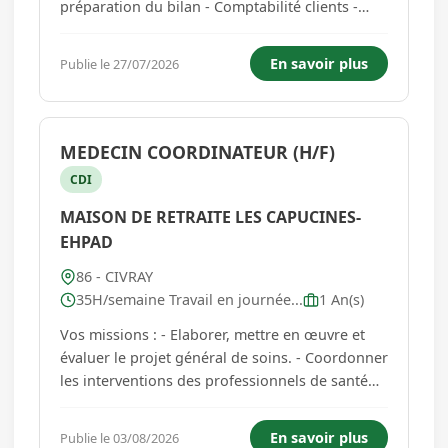
préparation du bilan - Comptabilité clients -
Comptabilité fournisseurs Vous travaillerez sur
les logiciels Cocktail et Fullcompta. Vous
En savoir plus
Publie le 27/07/2026
travaillerez du lundi au vendredi, PAS de
télétravail. Vous ête...
MEDECIN COORDINATEUR (H/F)
CDI
MAISON DE RETRAITE LES CAPUCINES-
EHPAD
86 - CIVRAY
35H/semaine Travail en journée...
1 An(s)
Vos missions : - Elaborer, mettre en œuvre et
évaluer le projet général de soins. - Coordonner
les interventions des professionnels de santé
salariés et libéraux. - Participer aux admissions
et à l'évaluation des futurs résidents. - Assurer
En savoir plus
Publie le 03/08/2026