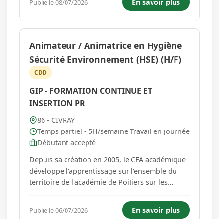
En savoir plus
Publie le 08/07/2026
Animateur / Animatrice en Hygiène
Sécurité Environnement (HSE) (H/F)
CDD
GIP - FORMATION CONTINUE ET
INSERTION PR
86 - CIVRAY
Temps partiel - 5H/semaine Travail en journée
Débutant accepté
Depuis sa création en 2005, le CFA académique
développe l'apprentissage sur l'ensemble du
territoire de l'académie de Poitiers sur les
départements de la Charente (16), la Charente
Maritime (17), les Deux-Sèvres (79) et la Vienne
En savoir plus
Publie le 06/07/2026
(86). Le CFA académique propose des