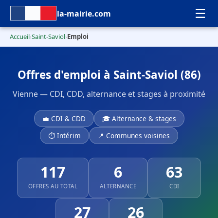
☰
la-mairie.com
Accueil
Saint-Saviol
Emploi
›
›
Offres d'emploi à Saint-Saviol (86)
Vienne — CDI, CDD, alternance et stages à proximité
💼 CDI & CDD
🎓 Alternance & stages
⏱ Intérim
📍 Communes voisines
117
6
63
OFFRES AU TOTAL
ALTERNANCE
CDI
27
26