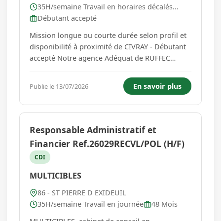
35H/semaine Travail en horaires décalés...
Débutant accepté
Mission longue ou courte durée selon profil et
disponibilité à proximité de CIVRAY - Débutant
accepté Notre agence Adéquat de RUFFEC
recrute des nouveaux talents :AGENT DE
PRODUCTION (F/H) Missions : -Vous serez
En savoir plus
Publie le 13/07/2026
amener à faire de l'étiquetage sur les différents
produits. -Vous préparer,...
Responsable Administratif et
Financier Ref.26029RECVL/POL (H/F)
CDI
MULTICIBLES
86 - ST PIERRE D EXIDEUIL
35H/semaine Travail en journée
48 Mois