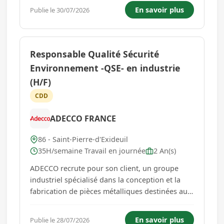
personne désireuse d'être formée (contrat
En savoir plus
Publie le 30/07/2026
professionnel) pour devenir enseignant(e) de la
conduite pour cela il faut obligato...
Responsable Qualité Sécurité
Environnement -QSE- en industrie
(H/F)
CDD
ADECCO FRANCE
86 - Saint-Pierre-d'Exideuil
35H/semaine Travail en journée
2 An(s)
ADECCO recrute pour son client, un groupe
industriel spécialisé dans la conception et la
fabrication de pièces métalliques destinées aux
secteurs de la forêt, du jardinage et de
l'agriculture, un Chargé de projet HSE F/H en
En savoir plus
Publie le 28/07/2026