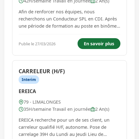
42H/semaine Travail en journée
2 An(s)
Afin de renforcer nos équipes, nous
recherchons un Conducteur SPL en CDI. Après
une période de formation au poste en binôme
avec un de nos chauffeurs, vous serez amené à
: - Assurer le transport de marchandises gros
En savoir plus
Publie le 27/03/2026
diamètre principalement en convoi
exceptionnel à destination de divers cli...
CARRELEUR (H/F)
Interim
EREICA
79 - LIMALONGES
35H/semaine Travail en journée
2 An(s)
EREICA recherche pour un de ses client, un
carreleur qualifié H/F, autonome. Pose de
carrelage 39H du Lundi au Jeudi Lieu de