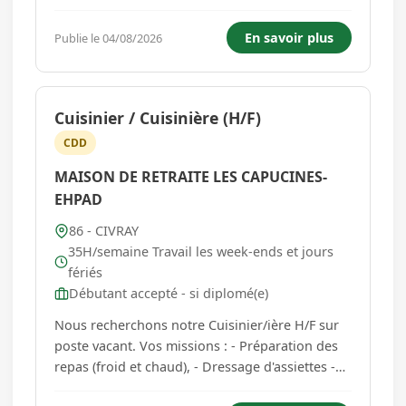
rendez-vous à Limalonges pour partir sur
différents chantiers...
En savoir plus
Publie le 04/08/2026
Cuisinier / Cuisinière (H/F)
CDD
MAISON DE RETRAITE LES CAPUCINES-
EHPAD
86 - CIVRAY
35H/semaine Travail les week-ends et jours
fériés
Débutant accepté - si diplomé(e)
Nous recherchons notre Cuisinier/ière H/F sur
poste vacant. Vos missions : - Préparation des
repas (froid et chaud), - Dressage d'assiettes -
Gestion des stock et marchandises, - Respecter