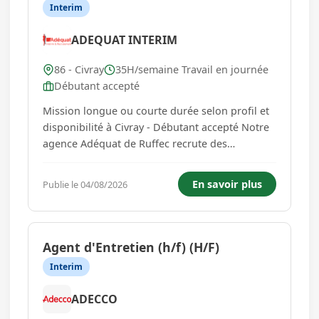
Interim
ADEQUAT INTERIM
86 - Civray
35H/semaine Travail en journée
Débutant accepté
Mission longue ou courte durée selon profil et
disponibilité à Civray - Débutant accepté Notre
agence Adéquat de Ruffec recrute des
nouveaux talents sur un poste (H/F) de
manutentionnaire. Missions du
En savoir plus
Publie le 04/08/2026
manutentionnaire : * Port de charges et
emballage de colis * Conditionnement
étiquetage ...
Agent d'Entretien (h/f) (H/F)
Interim
ADECCO