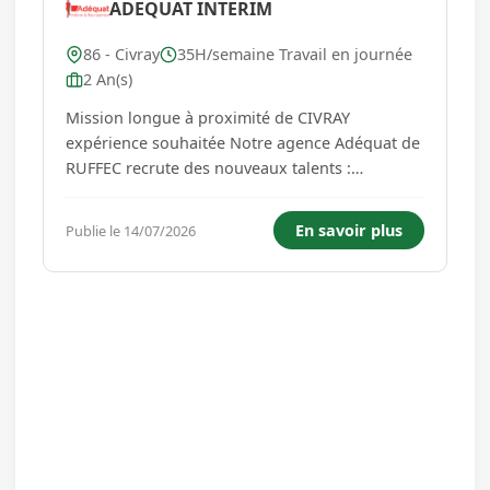
ADEQUAT INTERIM
86 - Civray
35H/semaine Travail en journée
2 An(s)
Mission longue à proximité de CIVRAY
expérience souhaitée Notre agence Adéquat de
RUFFEC recrute des nouveaux talents :
Chauffeur PL TP (F/H) Missions : -
Acheminement des matériaux de construction
En savoir plus
Publie le 14/07/2026
vers les chantiers - Livrer les matériaux en bon
état et dans les temps sur les chantiers. ...