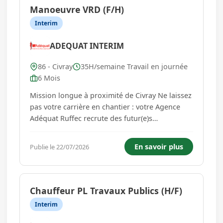
Manoeuvre VRD (F/H)
Interim
ADEQUAT INTERIM
86 - Civray
35H/semaine Travail en journée
6 Mois
Mission longue à proximité de Civray Ne laissez
pas votre carrière en chantier : votre Agence
Adéquat Ruffec recrute des futur(e)s
Manoeuvres VRD (F/H). Activité économique
essentielle, le secteur du TP/BTP emploie de
En savoir plus
Publie le 22/07/2026
nombreux métiers et permet de belles
opportunités de carrière avec de s...
Chauffeur PL Travaux Publics (H/F)
Interim