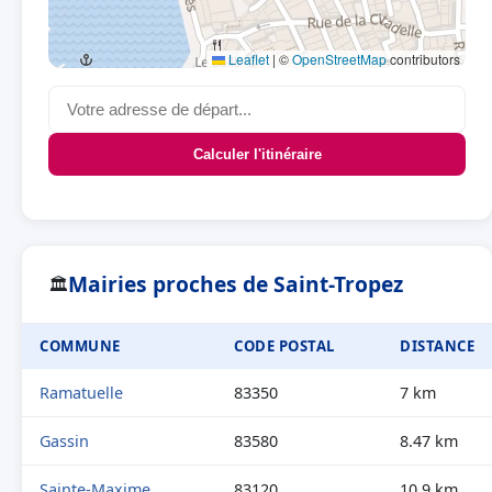
Leaflet
|
©
OpenStreetMap
contributors
Calculer l'itinéraire
Mairies proches de Saint-Tropez
🏛
COMMUNE
CODE POSTAL
DISTANCE
Ramatuelle
83350
7 km
Gassin
83580
8.47 km
Sainte-Maxime
83120
10.9 km