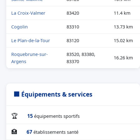
La Croix-Valmer
83420
11.4 km
Cogolin
83310
13.73 km
Le Plan-de-la-Tour
83120
15.02 km
Roquebrune-sur-
83520, 83380,
16.26 km
Argens
83370
🏢 Équipements & services
🏆
15
équipements sportifs
🏥
67
établissements santé