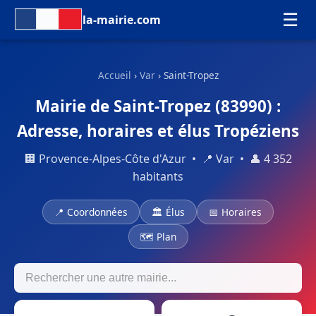
☰
la-mairie.com
Accueil
›
Var
› Saint-Tropez
Mairie de Saint-Tropez (83990) :
Adresse, horaires et élus Tropéziens
🏢 Provence-Alpes-Côte d'Azur • 📍 Var • 👤 4 352
habitants
📍 Coordonnées
🏛 Élus
📅 Horaires
🗺 Plan