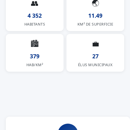
👥
🌏
4 352
11.49
HABITANTS
KM² DE SUPERFICIE
🏙
💼
379
27
HAB/KM²
ÉLUS MUNICIPAUX