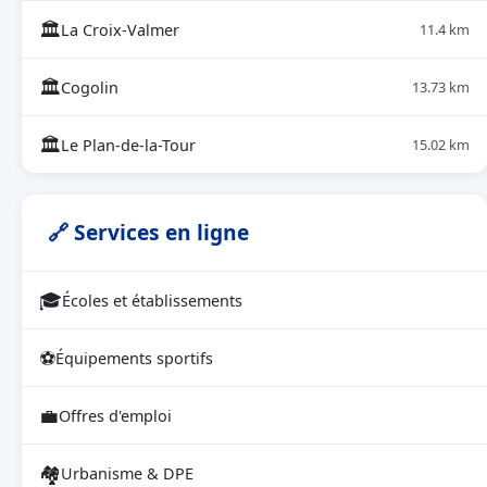
🏛
La Croix-Valmer
11.4 km
🏛
Cogolin
13.73 km
🏛
Le Plan-de-la-Tour
15.02 km
🔗 Services en ligne
🎓
Écoles et établissements
⚽
Équipements sportifs
💼
Offres d'emploi
🏘
Urbanisme & DPE