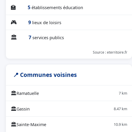
🏫
5
établissements éducation
🎮
9
lieux de loisirs
🏛
7
services publics
Source : eterritoire.fr
📍 Communes voisines
🏛
Ramatuelle
7 km
🏛
Gassin
8.47 km
🏛
Sainte-Maxime
10.9 km