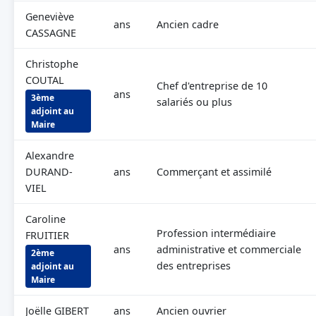
Geneviève
ans
Ancien cadre
CASSAGNE
Christophe
COUTAL
Chef d'entreprise de 10
ans
3ème
salariés ou plus
adjoint au
Maire
Alexandre
DURAND-
ans
Commerçant et assimilé
VIEL
Caroline
Profession intermédiaire
FRUITIER
ans
administrative et commerciale
2ème
des entreprises
adjoint au
Maire
Joëlle GIBERT
ans
Ancien ouvrier