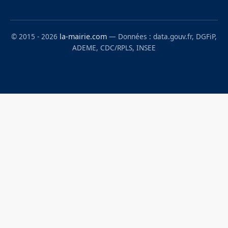
© 2015 - 2026
la-mairie.com
— Données : data.gouv.fr, DGFiP,
ADEME, CDC/RPLS, INSEE