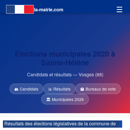
☰
la-mairie.com
Élections municipales 2020 à
Sainte-Hélène
Candidats et résultats — Vosges (88)
👥 Candidats
📊 Résultats
🏫 Bureaux de vote
🏛 Municipales 2026
Résultats des élections législatives de la commune de
Sainte-Hélène :
| 2ème circonscription