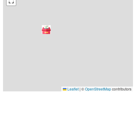
Leaflet
|
©
OpenStreetMap
contributors