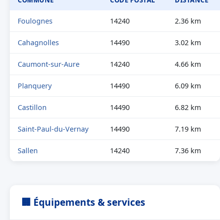
COMMUNE
CODE POSTAL
DISTANCE
Foulognes
14240
2.36 km
Cahagnolles
14490
3.02 km
Caumont-sur-Aure
14240
4.66 km
Planquery
14490
6.09 km
Castillon
14490
6.82 km
Saint-Paul-du-Vernay
14490
7.19 km
Sallen
14240
7.36 km
🏢 Équipements & services