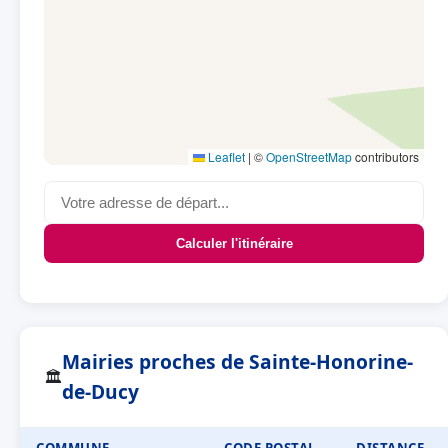
Leaflet
|
©
OpenStreetMap
contributors
Calculer l'itinéraire
Mairies proches de Sainte-Honorine-
🏛
de-Ducy