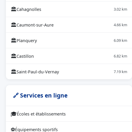
🏛
Cahagnolles
3.02 km
🏛
Caumont-sur-Aure
4.66 km
🏛
Planquery
6.09 km
🏛
Castillon
6.82 km
🏛
Saint-Paul-du-Vernay
7.19 km
🔗 Services en ligne
🎓
Écoles et établissements
⚽
Équipements sportifs