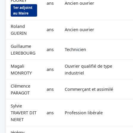
FOUREY
ans
Ancien ouvrier
1er adjoint
au Maire
Roland
ans
Ancien ouvrier
GUERIN
Guillaume
ans
Technicien
LEREBOURG
Magali
Ouvrier qualifié de type
ans
MONROTY
industriel
Clémence
ans
Commerçant et assimilé
PARAGOT
Sylvie
TRAVERT DIT
ans
Profession libérale
NERET
Jérémy