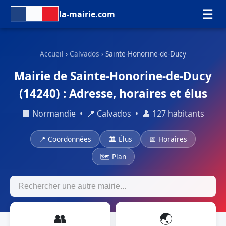
☰
la-mairie.com
Accueil
›
Calvados
› Sainte-Honorine-de-Ducy
Mairie de Sainte-Honorine-de-Ducy
(14240) : Adresse, horaires et élus
🏢 Normandie • 📍 Calvados • 👤 127 habitants
📍 Coordonnées
🏛 Élus
📅 Horaires
🗺 Plan
👥
🌏