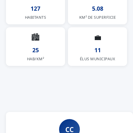
127
5.08
HABITANTS
KM² DE SUPERFICIE
🏙
💼
25
11
HAB/KM²
ÉLUS MUNICIPAUX
CC