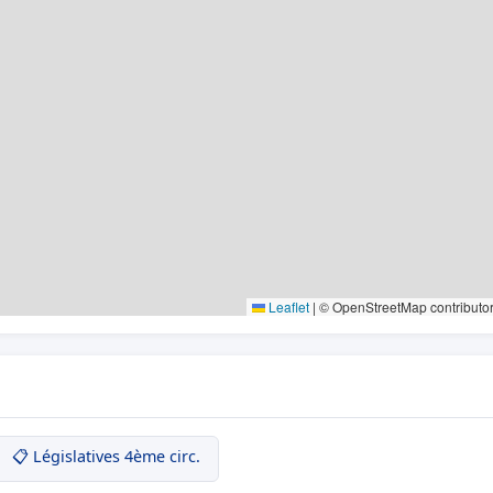
Leaflet
|
© OpenStreetMap contributo
📋 Législatives 4ème circ.