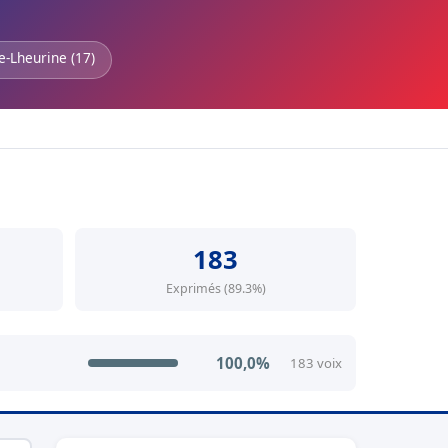
e-Lheurine (17)
183
Exprimés (89.3%)
100,0%
183 voix