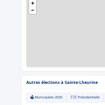
+
−
Autres élections à Sainte-Lheurine
🗳️ Municipales 2020
🇫🇷 Présidentielle