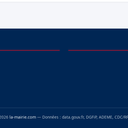
 2026
la-mairie.com
— Données : data.gouv.fr, DGFiP, ADEME, CDC/RP