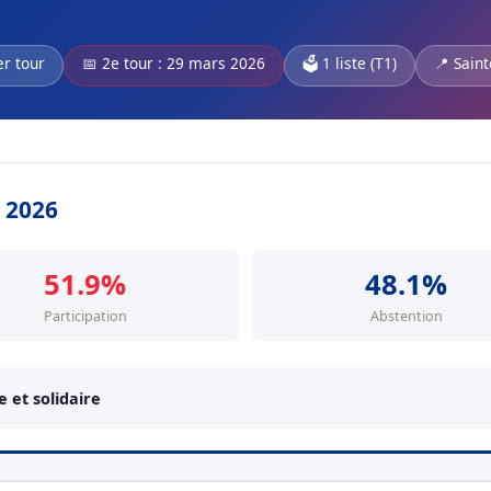
er tour
📅 2e tour : 29 mars 2026
🗳️ 1 liste (T1)
📍 Saint
s 2026
51.9%
48.1%
Participation
Abstention
et solidaire