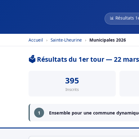
📊 Résultats 1
Accueil
›
Sainte-Lheurine
›
Municipales 2026
🗳️ Résultats du 1er tour — 22 mar
395
Inscrits
1
Ensemble pour une commune dynamique 