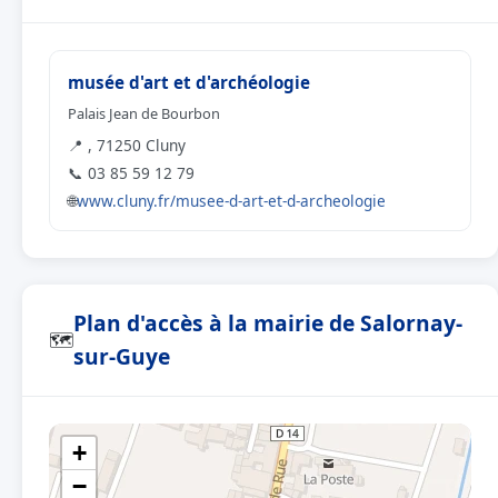
musée d'art et d'archéologie
Palais Jean de Bourbon
📍 , 71250 Cluny
📞 03 85 59 12 79
🌐
www.cluny.fr/musee-d-art-et-d-archeologie
Plan d'accès à la mairie de Salornay-
🗺
sur-Guye
+
−