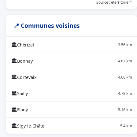
Source : eterritoire.fr
📍 Communes voisines
🏛
Chérizet
3.56 km
🏛
Bonnay
4.67 km
🏛
Cortevaix
4.68 km
🏛
Sailly
4.78 km
🏛
Flagy
5.16 km
🏛
Sigy-le-Châtel
5.4 km