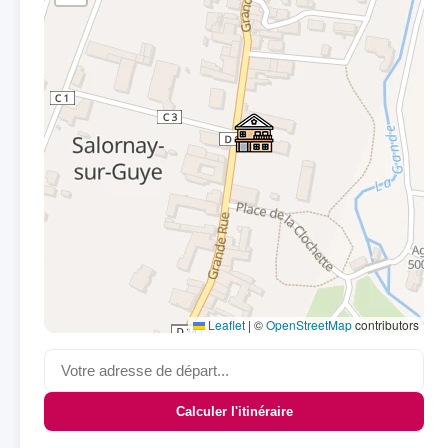
Leaflet
|
©
OpenStreetMap
contributors
Calculer l'itinéraire