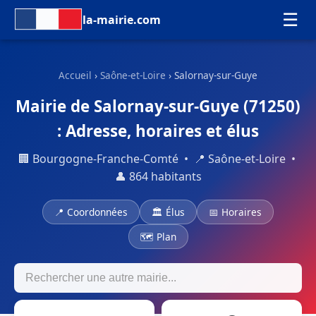
☰
la-mairie.com
Accueil
›
Saône-et-Loire
› Salornay-sur-Guye
Mairie de Salornay-sur-Guye (71250)
: Adresse, horaires et élus
🏢 Bourgogne-Franche-Comté • 📍 Saône-et-Loire •
👤 864 habitants
📍 Coordonnées
🏛 Élus
📅 Horaires
🗺 Plan