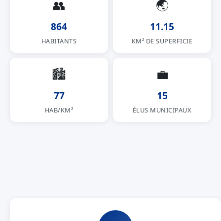
👥
🌏
864
11.15
HABITANTS
KM² DE SUPERFICIE
🏙
💼
77
15
HAB/KM²
ÉLUS MUNICIPAUX