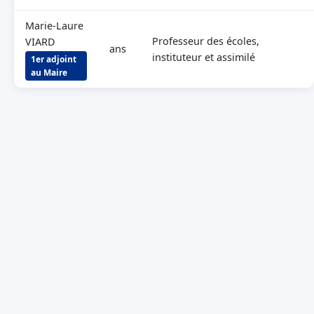
Marie-Laure
Professeur des écoles,
VIARD
ans
instituteur et assimilé
1er adjoint
au Maire