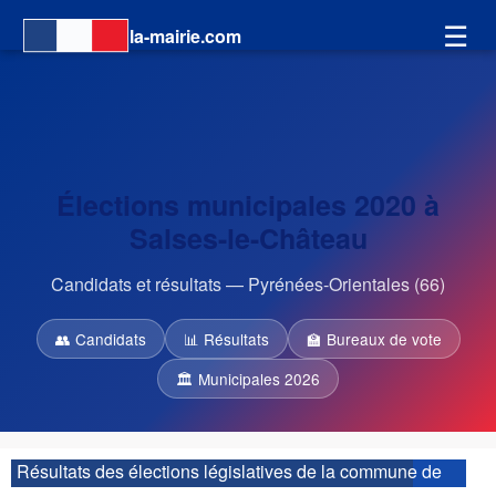
☰
la-mairie.com
Élections municipales 2020 à
Salses-le-Château
Candidats et résultats — Pyrénées-Orientales (66)
👥 Candidats
📊 Résultats
🏫 Bureaux de vote
🏛 Municipales 2026
Résultats des élections législatives de la commune de
Salses-le-Château :
| 2ème circonscription