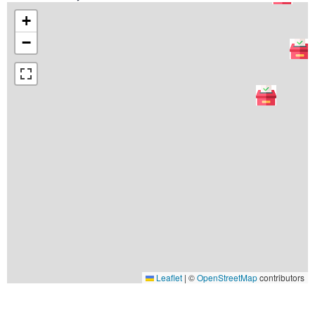
+
−
Leaflet
|
©
OpenStreetMap
contributors