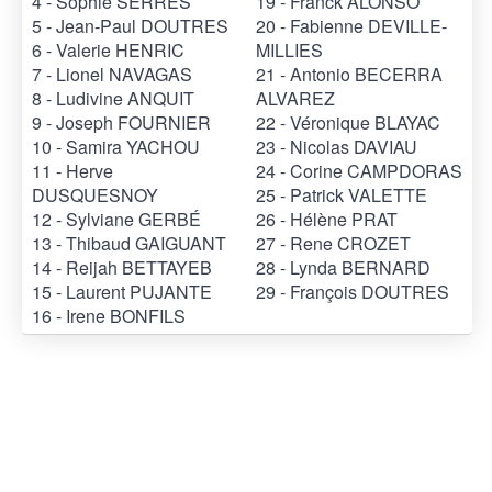
4 - Sophie SERRES
19 - Franck ALONSO
5 - Jean-Paul DOUTRES
20 - Fabienne DEVILLE-
6 - Valerie HENRIC
MILLIES
7 - Lionel NAVAGAS
21 - Antonio BECERRA
8 - Ludivine ANQUIT
ALVAREZ
9 - Joseph FOURNIER
22 - Véronique BLAYAC
10 - Samira YACHOU
23 - Nicolas DAVIAU
11 - Herve
24 - Corine CAMPDORAS
DUSQUESNOY
25 - Patrick VALETTE
12 - Sylviane GERBÉ
26 - Hélène PRAT
13 - Thibaud GAIGUANT
27 - Rene CROZET
14 - Reijah BETTAYEB
28 - Lynda BERNARD
15 - Laurent PUJANTE
29 - François DOUTRES
16 - Irene BONFILS