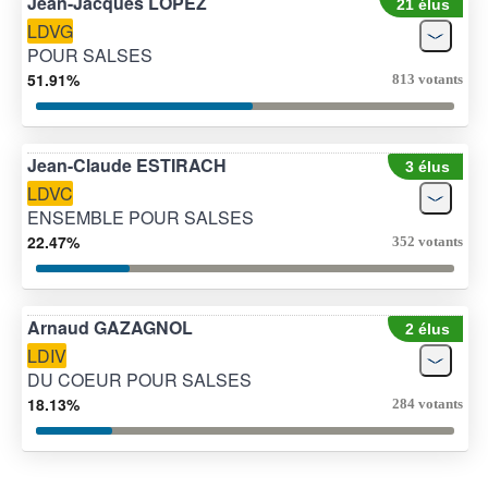
Jean-Jacques LOPEZ
21 élus
LDVG
POUR SALSES
51.91%
813 votants
Jean-Claude ESTIRACH
3 élus
LDVC
ENSEMBLE POUR SALSES
22.47%
352 votants
Arnaud GAZAGNOL
2 élus
LDIV
DU COEUR POUR SALSES
18.13%
284 votants