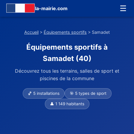
☰
la-mairie.com
Accueil
>
Équipements sportifs
> Samadet
Équipements sportifs à
Samadet (40)
Découvrez tous les terrains, salles de sport et
piscines de la commune
🏀 5 installations
🎯 5 types de sport
👤 1 149 habitants