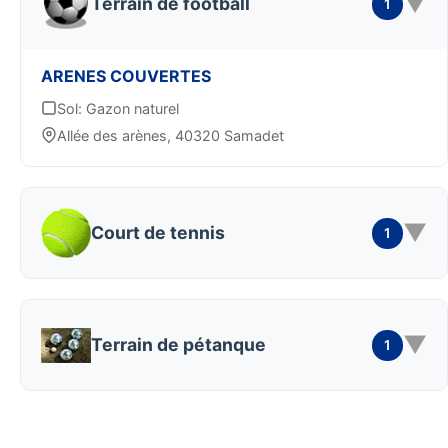
▼
Terrain de football
1
ARENES COUVERTES
Sol: Gazon naturel
Allée des arènes, 40320 Samadet
▼
Court de tennis
1
▼
Terrain de pétanque
1