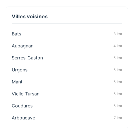
Villes voisines
Bats
3 km
Aubagnan
4 km
Serres-Gaston
5 km
Urgons
6 km
Mant
6 km
Vielle-Tursan
6 km
Coudures
6 km
Arboucave
7 km