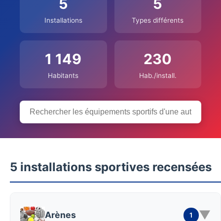
5
5
Installations
Types différents
1 149
230
Habitants
Hab./install.
5 installations sportives recensées
▼
Arènes
1