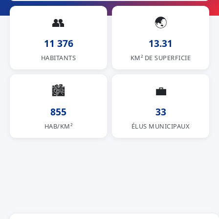
👥
🌏
11 376
13.31
HABITANTS
KM² DE SUPERFICIE
🏙
💼
855
33
HAB/KM²
ÉLUS MUNICIPAUX