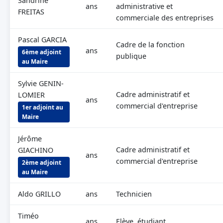
Sandrine
ans
administrative et
FREITAS
commerciale des entreprises
Pascal GARCIA
Cadre de la fonction
ans
6ème adjoint
publique
au Maire
Sylvie GENIN-
Cadre administratif et
LOMIER
ans
commercial d'entreprise
1er adjoint au
Maire
Jérôme
Cadre administratif et
GIACHINO
ans
commercial d'entreprise
2ème adjoint
au Maire
Aldo GRILLO
ans
Technicien
Timéo
ans
Elève, étudiant