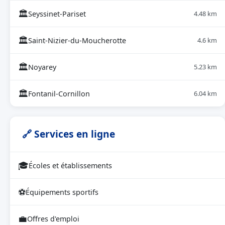
🏛
Seyssinet-Pariset
4.48 km
🏛
Saint-Nizier-du-Moucherotte
4.6 km
🏛
Noyarey
5.23 km
🏛
Fontanil-Cornillon
6.04 km
🔗 Services en ligne
🎓
Écoles et établissements
⚽
Équipements sportifs
💼
Offres d'emploi