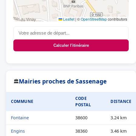
Leaflet
|
©
OpenStreetMap
contributors
Calculer l'itinéraire
Mairies proches de Sassenage
🏛
CODE
COMMUNE
DISTANCE
POSTAL
Fontaine
38600
3.24 km
Engins
38360
3.46 km