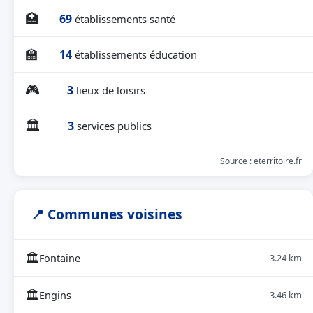
🏥
69
établissements santé
🏫
14
établissements éducation
🎮
3
lieux de loisirs
🏛
3
services publics
Source : eterritoire.fr
📍 Communes voisines
🏛
Fontaine
3.24 km
🏛
Engins
3.46 km