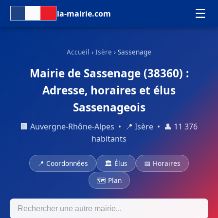
☰
la-mairie.com
Accueil
›
Isère
› Sassenage
Mairie de Sassenage (38360) :
Adresse, horaires et élus
Sassenageois
🏢 Auvergne-Rhône-Alpes • 📍 Isère • 👤 11 376
habitants
📍 Coordonnées
🏛 Élus
📅 Horaires
🗺 Plan