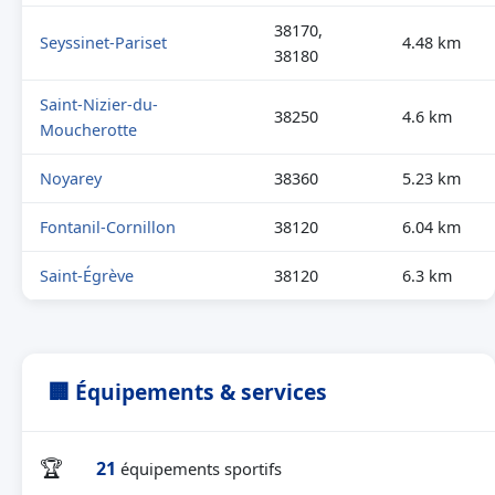
38170,
Seyssinet-Pariset
4.48 km
38180
Saint-Nizier-du-
38250
4.6 km
Moucherotte
Noyarey
38360
5.23 km
Fontanil-Cornillon
38120
6.04 km
Saint-Égrève
38120
6.3 km
🏢 Équipements & services
🏆
21
équipements sportifs