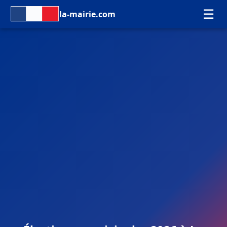
☰
la-mairie.com