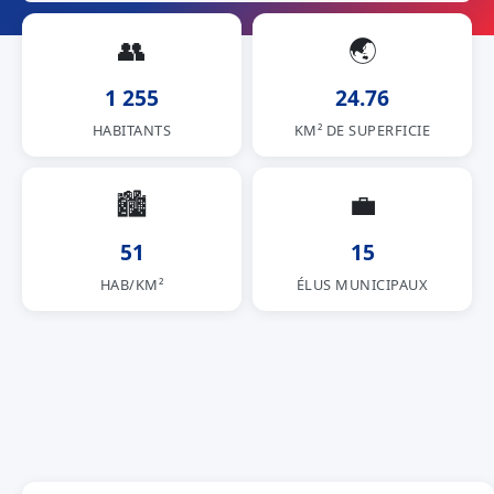
👥
🌏
1 255
24.76
HABITANTS
KM² DE SUPERFICIE
🏙
💼
51
15
HAB/KM²
ÉLUS MUNICIPAUX