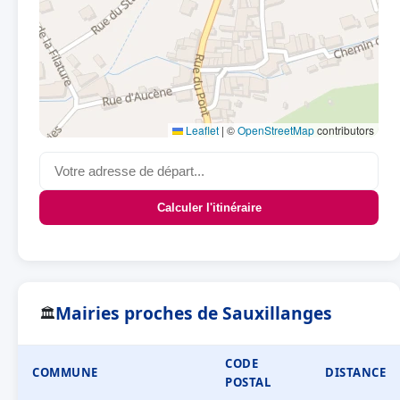
Leaflet
|
©
OpenStreetMap
contributors
Calculer l'itinéraire
Mairies proches de Sauxillanges
🏛
CODE
COMMUNE
DISTANCE
POSTAL