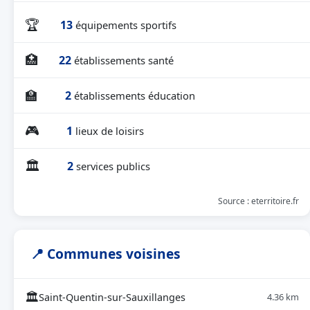
🏆
13
équipements sportifs
🏥
22
établissements santé
🏫
2
établissements éducation
🎮
1
lieux de loisirs
🏛
2
services publics
Source : eterritoire.fr
📍 Communes voisines
🏛
Saint-Quentin-sur-Sauxillanges
4.36 km