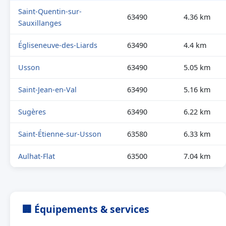
Saint-Quentin-sur-
63490
4.36 km
Sauxillanges
Égliseneuve-des-Liards
63490
4.4 km
Usson
63490
5.05 km
Saint-Jean-en-Val
63490
5.16 km
Sugères
63490
6.22 km
Saint-Étienne-sur-Usson
63580
6.33 km
Aulhat-Flat
63500
7.04 km
🏢 Équipements & services