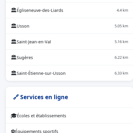
🏛
Égliseneuve-des-Liards
4.4 km
🏛
Usson
5.05 km
🏛
Saint-Jean-en-Val
5.16 km
🏛
Sugères
6.22 km
🏛
Saint-Étienne-sur-Usson
6.33 km
🔗 Services en ligne
🎓
Écoles et établissements
⚽
Équipements sportifs