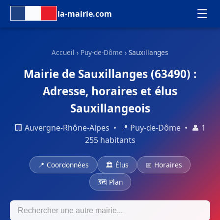
☰
la-mairie.com
Accueil
›
Puy-de-Dôme
› Sauxillanges
Mairie de Sauxillanges (63490) :
Adresse, horaires et élus
Sauxillangeois
🏢 Auvergne-Rhône-Alpes • 📍 Puy-de-Dôme • 👤 1
255 habitants
📍 Coordonnées
🏛 Élus
📅 Horaires
🗺 Plan