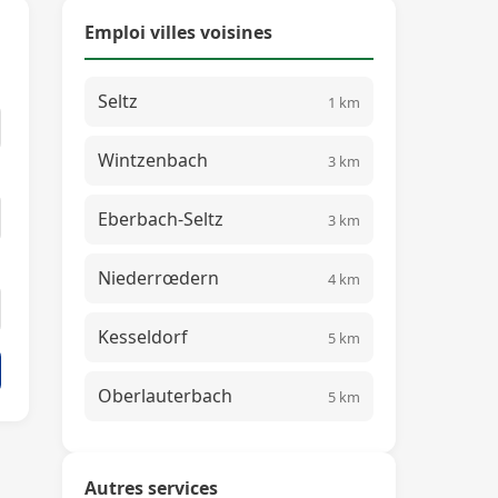
Emploi villes voisines
Seltz
1 km
Wintzenbach
3 km
Eberbach-Seltz
3 km
Niederrœdern
4 km
Kesseldorf
5 km
Oberlauterbach
5 km
Autres services