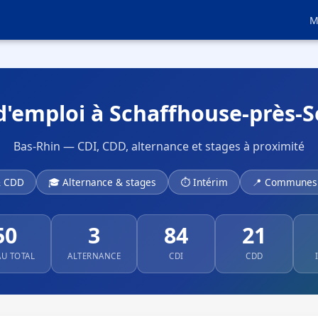
M
d'emploi à Schaffhouse-près-Se
Bas-Rhin — CDI, CDD, alternance et stages à proximité
& CDD
🎓 Alternance & stages
⏱ Intérim
📍 Communes 
50
3
84
21
AU TOTAL
ALTERNANCE
CDI
CDD