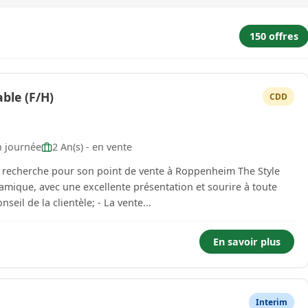
150 offres
ble (F/H)
CDD
n journée
2 An(s) - en vente
och recherche pour son point de vente à Roppenheim The Style
- L'accueil et le conseil de la clientèle; - La vente...
En savoir plus
Interim