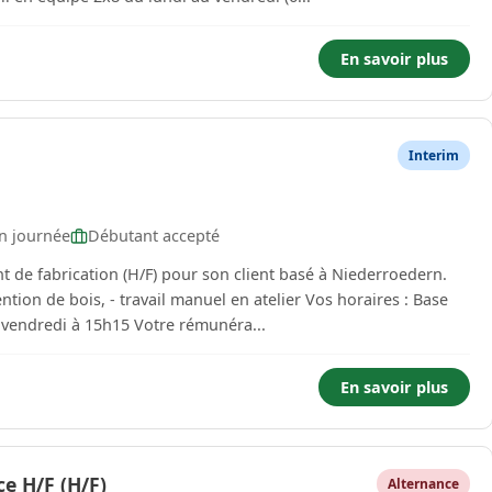
En savoir plus
Interim
n journée
Débutant accepté
t de fabrication (H/F) pour son client basé à Niederroedern.
ois, - travail manuel en atelier Vos horaires : Base
39h Du lundi au jeudi 7h-12h/13h/16h15 et le vendredi à 15h15 Votre rémunéra...
En savoir plus
ce H/F (H/F)
Alternance