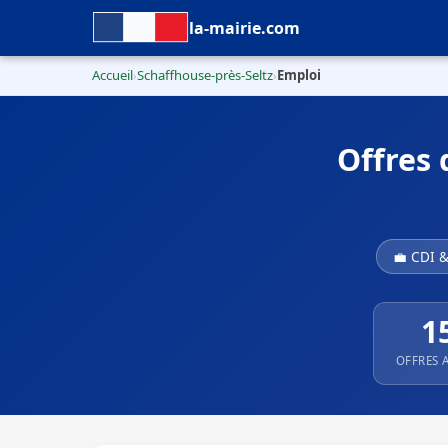
la-mairie.com
Accueil
Schaffhouse-près-Seltz
Emploi
›
›
Offres 
💼 CDI 
1
OFFRES 