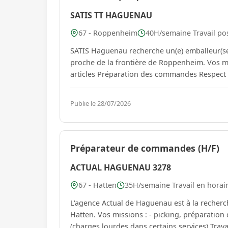
SATIS TT HAGUENAU
67 - Roppenheim
40H/semaine Travail post
SATIS Haguenau recherche un(e) emballeur(se) maîtrisant p
proche de la frontière de Roppenheim. Vos missions : Emballage des produits Contrôle de la conformité des
articles Préparation des commandes Respect d
Publie le 28/07/2026
Préparateur de commandes (H/F)
ACTUAL HAGUENAU 3278
67 - Hatten
35H/semaine Travail en horai
L'agence Actual de Haguenau est à la recherc
Hatten. Vos missions : - picking, préparation de commandes, conditionnement, - manutention liée au poste
(charges lourdes dans certains services) Trava