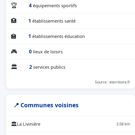
🏆
4
équipements sportifs
🏥
1
établissements santé
🏫
1
établissements éducation
🎮
0
lieux de loisirs
🏛
2
services publics
Source : eterritoire.fr
📍 Communes voisines
🏛
La Livinière
3.58 km