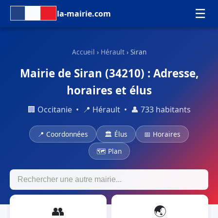
☰
la-mairie.com
Accueil
›
Hérault
› Siran
Mairie de Siran (34210) : Adresse,
horaires et élus
🏢 Occitanie • 📍 Hérault • 👤 733 habitants
📍 Coordonnées
🏛 Élus
📅 Horaires
🗺 Plan
👥
🌏