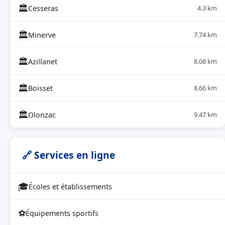
🏛
Cesseras
4.3 km
🏛
Minerve
7.74 km
🏛
Azillanet
8.08 km
🏛
Boisset
8.66 km
🏛
Olonzac
9.47 km
🔗 Services en ligne
🎓
Écoles et établissements
⚽
Équipements sportifs