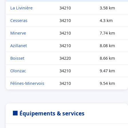
La Livinière
34210
3.58 km
Cesseras
34210
4.3 km
Minerve
34210
7.74 km
Azillanet
34210
8.08 km
Boisset
34220
8.66 km
Olonzac
34210
9.47 km
Félines-Minervois
34210
9.54 km
🏢 Équipements & services