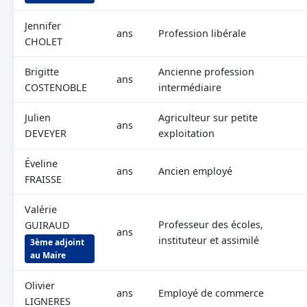
Jennifer
ans
Profession libérale
CHOLET
Brigitte
Ancienne profession
ans
COSTENOBLE
intermédiaire
Julien
Agriculteur sur petite
ans
DEVEYER
exploitation
Éveline
ans
Ancien employé
FRAISSE
Valérie
Professeur des écoles,
GUIRAUD
ans
instituteur et assimilé
3ème adjoint
au Maire
Olivier
ans
Employé de commerce
LIGNERES