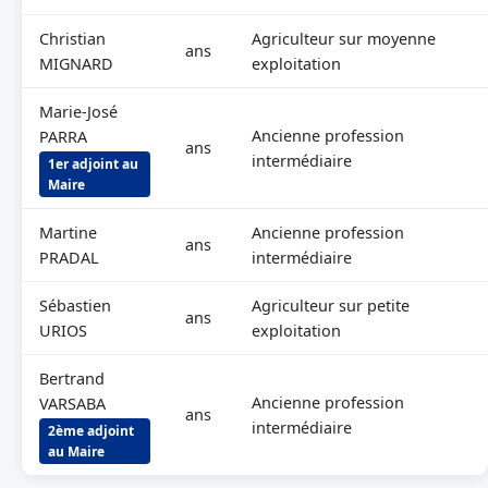
Christian
Agriculteur sur moyenne
ans
MIGNARD
exploitation
Marie-José
Ancienne profession
PARRA
ans
intermédiaire
1er adjoint au
Maire
Martine
Ancienne profession
ans
PRADAL
intermédiaire
Sébastien
Agriculteur sur petite
ans
URIOS
exploitation
Bertrand
Ancienne profession
VARSABA
ans
intermédiaire
2ème adjoint
au Maire