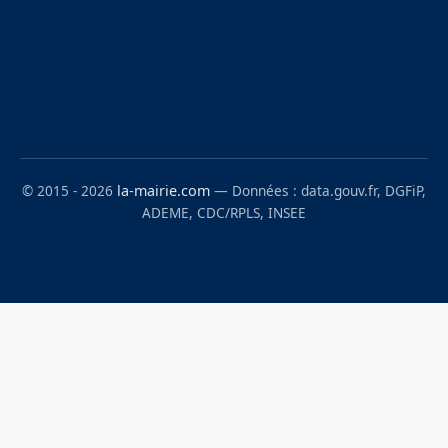
© 2015 - 2026
la-mairie.com
— Données : data.gouv.fr, DGFiP,
ADEME, CDC/RPLS, INSEE