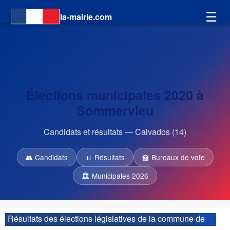
☰
la-mairie.com
Élections municipales 2020 à
Sommervieu
Candidats et résultats — Calvados (14)
👥 Candidats
📊 Résultats
🏫 Bureaux de vote
🏛 Municipales 2026
Résultats des élections législatives de la commune de
Sommervieu :
| 5ème circonscription