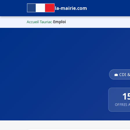
la-mairie.com
Accueil
Tauriac
Emploi
›
›
💼 CDI 
1
OFFRES 