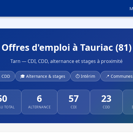
M
Offres d'emploi à Tauriac (81)
Tarn — CDI, CDD, alternance et stages à proximité
& CDD
🎓 Alternance & stages
⏱ Intérim
📍 Communes 
50
6
57
23
AU TOTAL
ALTERNANCE
CDI
CDD