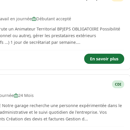
avail en journée
Débutant accepté
n Animateur Territorial BPJEPS OBLIGATOIRE Possibilité
nnel ou autre), gérer les prestataires extérieurs
(sophrologue, gymnastique douce, arts créatifs ...) 1 jour de secrétariat par semaine....
En savoir plus
CDI
journée
24 Mois
 Notre garage recherche une personne expérimentée dans le
nistrative et le suivi quotidien de l'entreprise. Vos
missions principales : Accueil et suivi des clients Création des devis et factures Gestion d...