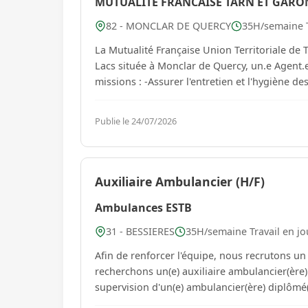
MUTUALITE FRANCAISE TARN ET GARO
82 - MONCLAR DE QUERCY
35H/semaine T
La Mutualité Française Union Territoriale de Tarn et Garonne recrute
Lacs située à Monclar de Quercy, un.e Agent.e de Service Hospitalier (ASH). Vous aurez pour principales
missions : -Assurer l'entretien et l'hyg
Publie le 24/07/2026
Auxiliaire Ambulancier (H/F)
Ambulances ESTB
31 - BESSIERES
35H/semaine Travail en jo
Afin de renforcer l'équipe, nous recrutons un auxiliaire ambul
recherchons un(e) auxiliaire ambulancier(ère)
supervision d'un(e) ambulancier(ère) diplômé(e