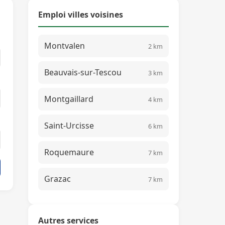
Emploi villes voisines
Montvalen
2 km
Beauvais-sur-Tescou
3 km
Montgaillard
4 km
Saint-Urcisse
6 km
Roquemaure
7 km
Grazac
7 km
Autres services